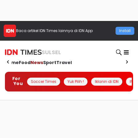
Baca artikel
IDN Times
lainnya di IDN App
Install
SULSEL
Home
Food
News
Sport
Travel
For
Soccer Times
Yuk Pilih !
Iklanin di IDN
INSI
You