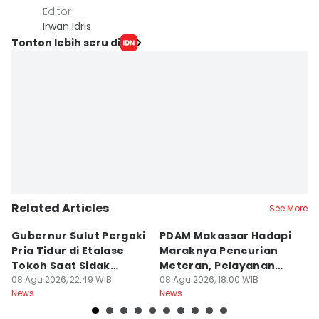
Editor
Irwan Idris
Tonton lebih seru di
Related Articles
See More
Gubernur Sulut Pergoki
PDAM Makassar Hadapi
P
Pria Tidur di Etalase
Maraknya Pencurian
M
Tokoh Saat Sidak
Meteran, Pelayanan
A
Gedung
08 Agu 2026, 22:49 WIB
Ikut Terdampak
08 Agu 2026, 18:00 WIB
K
08
News
News
Ne