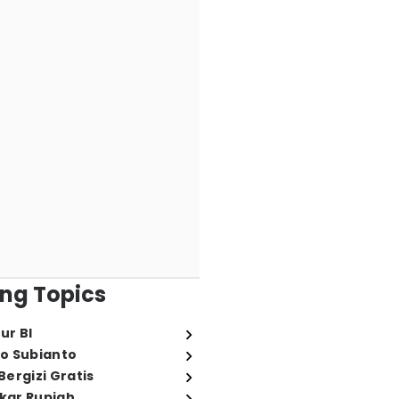
ng Topics
ur BI
o Subianto
ergizi Gratis
ukar Rupiah