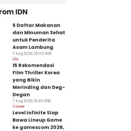
from IDN
5 Daftar Makanan
dan Minuman Sehat
untuk Penderita
Asam Lambung
7 Aug 2026, 20:00 WIB
Life
15 Rekomendasi
lda Sulsel
Gunung Soputan
Istri Korban
iapkan 125
Film Thriller Korea
Sulut Masih
Pembunuhan
ersonel Jadi
Berasap, 713
Sekeluarga di Pa
yang Bikin
ainer AI Edukasi
Hektare Hangus
Meninggal di
Merinding dan Deg-
lajar
Terbakar
Rumah Sakit
Degan
 Agu 2026, 00:39 WIB
06 Agu 2026, 23:49 WIB
06 Agu 2026, 23:46 WI
7 Aug 2026, 19:40 WIB
ws
News
News
Career
Level Infinite Siap
Bawa Lineup Game
ke gamescom 2026,