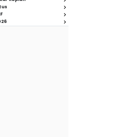
tus
FF
026