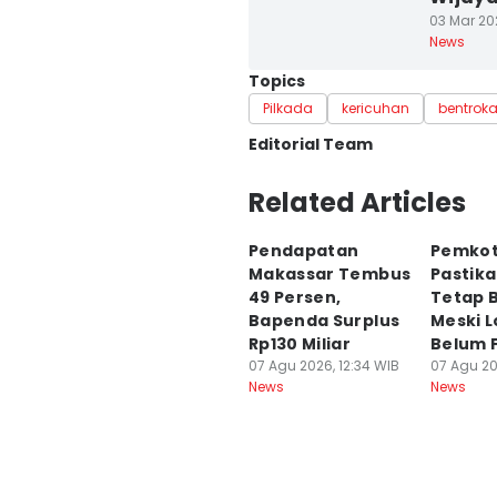
03 Mar 202
News
Topics
Pilkada
kericuhan
bentrok
Editorial Team
Editor
Related Articles
Endy Langobelen
Pendapatan
Pemkot
Editor
Makassar Tembus
Pastika
Irwan Idris
49 Persen,
Tetap B
Bapenda Surplus
Meski L
Rp130 Miliar
Belum F
07 Agu 2026, 12:34 WIB
07 Agu 20
News
News