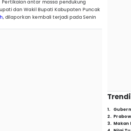
– Pertikaian antar massa pendukung
upati dan Wakil Bupati Kabupaten Puncak
h
, dilaporkan kembali terjadi pada Senin
Trendi
1
.
Gubern
2
.
Prabow
3
.
Makan B
4
.
Nilai T