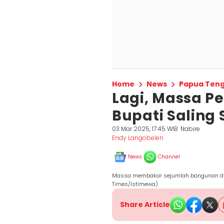
Home
News
Papua Ten
Lagi, Massa P
Bupati Saling
03 Mar 2025, 17:45 WIB
Nabire
Endy Langobelen
News
Channel
Massa membakar sejumlah bangunan di P
Times/Istimewa)
Share Article