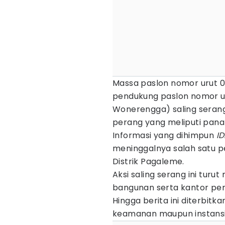
Massa paslon nomor urut 0
pendukung paslon nomor ur
Wonerengga) saling seran
perang yang meliputi panah
Informasi yang dihimpun
I
meninggalnya salah satu pe
Distrik Pagaleme.
Aksi saling serang ini tur
bangunan serta kantor pem
Hingga berita ini diterbitk
keamanan maupun instansi 