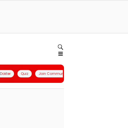
l Dokter
Quiz
Join Community