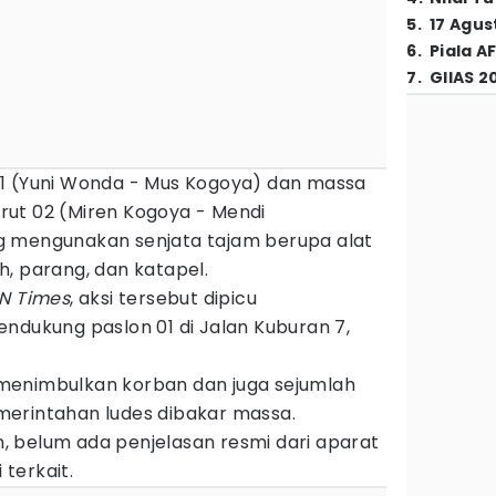
5
.
17 Agus
6
.
Piala A
7
.
GIIAS 2
1 (Yuni Wonda - Mus Kogoya) dan massa
ut 02 (Miren Kogoya - Mendi
g mengunakan senjata tajam berupa alat
, parang, dan katapel.
DN Times
, aksi tersebut dipicu
ndukung paslon 01 di Jalan Kuburan 7,
ut menimbulkan korban dan juga sejumlah
erintahan ludes dibakar massa.
an, belum ada penjelasan resmi dari aparat
terkait.