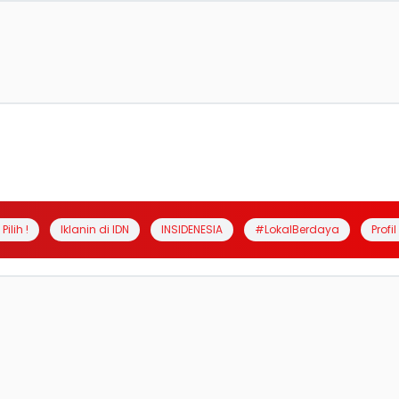
Pilih !
Iklanin di IDN
INSIDENESIA
#LokalBerdaya
Profi