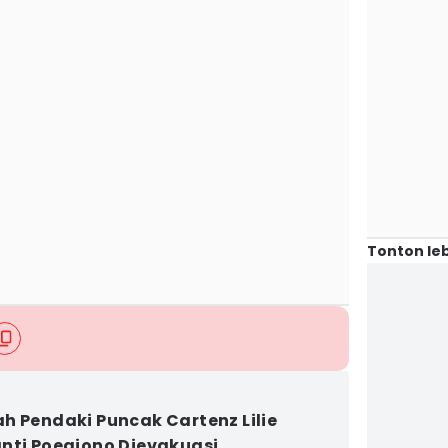
Tonton leb
h Pendaki Puncak Cartenz Lilie
nti Poegiono Dievakuasi