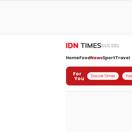
SULSEL
Home
Food
News
Sport
Travel
For
Soccer Times
Yuk 
You