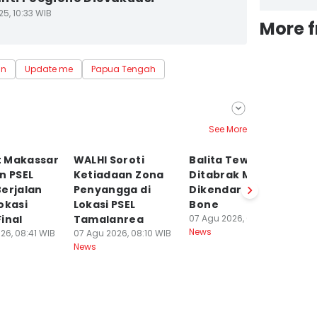
5, 10:33 WIB
More 
an
Update me
Papua Tengah
See More
 Makassar
WALHI Soroti
Balita Tewas
Po
n PSEL
Ketiadaan Zona
Ditabrak Mobil
S
erjalan
Penyangga di
Dikendarai Polisi di
P
okasi
Lokasi PSEL
Bone
Tr
inal
Tamalanrea
07 Agu 2026, 01:38 WIB
Pe
News
26, 08:41 WIB
07 Agu 2026, 08:10 WIB
07
News
Ne