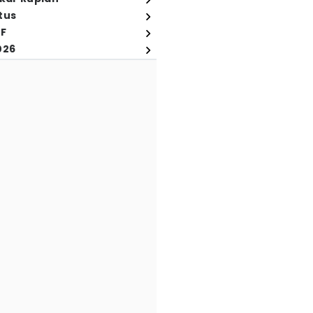
tus
FF
026