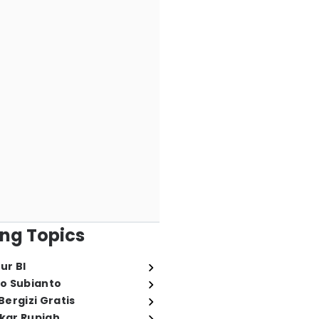
ng Topics
ur BI
o Subianto
ergizi Gratis
ukar Rupiah