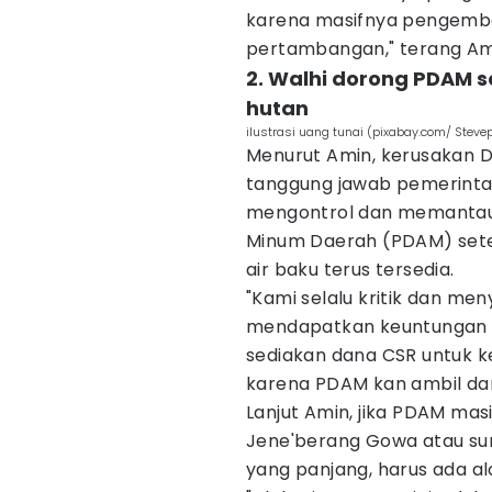
karena masifnya pengemba
pertambangan," terang Am
2. Walhi dorong PDAM 
hutan
ilustrasi uang tunai (pixabay.com/ Steve
Menurut Amin, kerusakan DA
tanggung jawab pemerinta
mengontrol dan memantau ak
Minum Daerah (PDAM) sete
air baku terus tersedia.
"Kami selalu kritik dan me
mendapatkan keuntungan 
sediakan dana CSR untuk ke
karena PDAM kan ambil dari
Lanjut Amin, jika PDAM mas
Jene'berang Gowa atau su
yang panjang, harus ada al