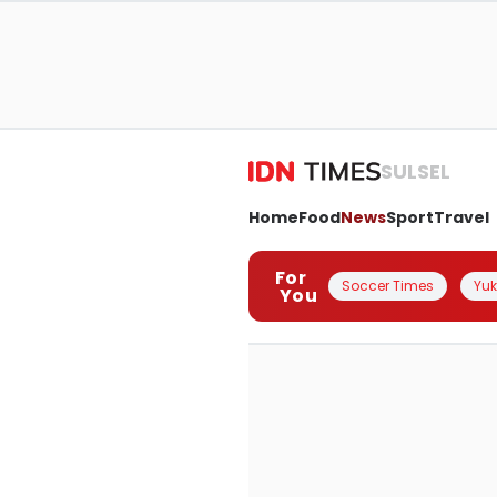
SULSEL
Home
Food
News
Sport
Travel
For
Soccer Times
Yuk 
You