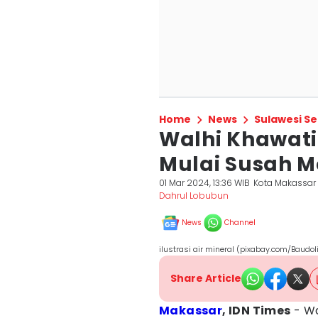
Home
News
Sulawesi Se
Walhi Khawati
Mulai Susah M
01 Mar 2024, 13:36 WIB
Kota Makassar
Dahrul Lobubun
News
Channel
ilustrasi air mineral (pixabay.com/Baudol
Share Article
Makassar
, IDN Times
- Wa