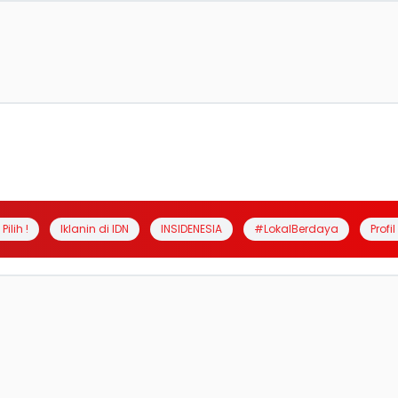
Pilih !
Iklanin di IDN
INSIDENESIA
#LokalBerdaya
Profi