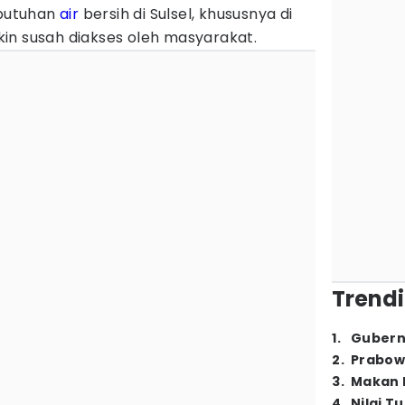
ebutuhan
air
bersih di Sulsel, khususnya di
in susah diakses oleh masyarakat.
Trendi
1
.
Gubern
2
.
Prabow
3
.
Makan B
4
.
Nilai T