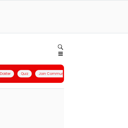
l Dokter
Quiz
Join Community