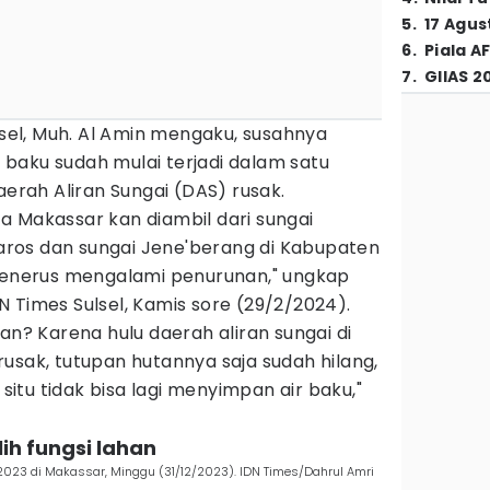
5
.
17 Agus
6
.
Piala A
7
.
GIIAS 2
ulsel, Muh. Al Amin mengaku, susahnya
baku sudah mulai terjadi dalam satu
aerah Aliran Sungai (DAS) rusak.
a Makassar kan diambil dari sungai
ros dan sungai Jene'berang di Kabupaten
-menerus mengalami penurunan," ungkap
 Times Sulsel, Kamis sore (29/2/2024).
an? Karena hulu daerah aliran sungai di
usak, tutupan hutannya saja sudah hilang,
 situ tidak bisa lagi menyimpan air baku,"
lih fungsi lahan
n 2023 di Makassar, Minggu (31/12/2023). IDN Times/Dahrul Amri