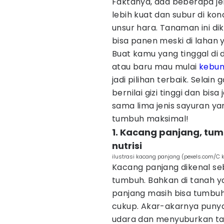
Faktanya, ada beberapa je
lebih kuat dan subur di kon
unsur hara. Tanaman ini dik
bisa panen meski di lahan 
Buat kamu yang tinggal di
atau baru mau mulai
kebu
jadi pilihan terbaik. Selai
bernilai gizi tinggi dan bisa
sama lima jenis sayuran ya
tumbuh maksimal!
1. Kacang panjang, tu
nutrisi
ilustrasi kacang panjang (pexels.com/C 
Kacang panjang dikenal s
tumbuh. Bahkan di tanah y
panjang masih bisa tumbuh
cukup. Akar-akarnya puny
udara dan menyuburkan ta