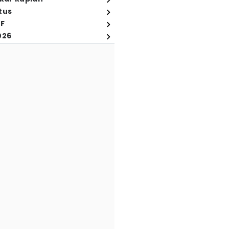
tus
FF
026