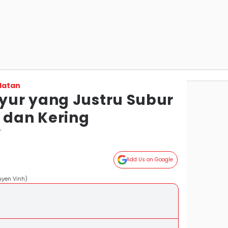
latan
ur yang Justru Subur
 dan Kering
r
Add Us on Google
uyen Vinh)