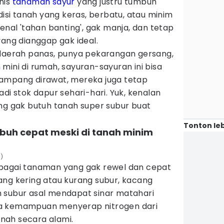
nis
tanaman
sayur
yang justru tumbuh
disi tanah yang keras, berbatu, atau minim
enal 'tahan banting', gak manja, dan tetap
yang dianggap gak ideal.
 daerah panas, punya pekarangan gersang,
n
mini di rumah, sayuran-sayuran ini bisa
n gampang dirawat, mereka juga tetap
 jadi stok dapur sehari-hari. Yuk, kenalan
ng gak butuh tanah super subur buat
Tonton leb
mbuh cepat meski di tanah minim
k)
ebagai tanaman yang gak rewel dan cepat
ang kering atau kurang subur, kacang
 subur asal mendapat sinar matahari
a kemampuan menyerap nitrogen dari
nah secara alami.