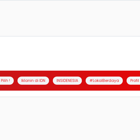
Pilih !
Iklanin di IDN
INSIDENESIA
#LokalBerdaya
Profi