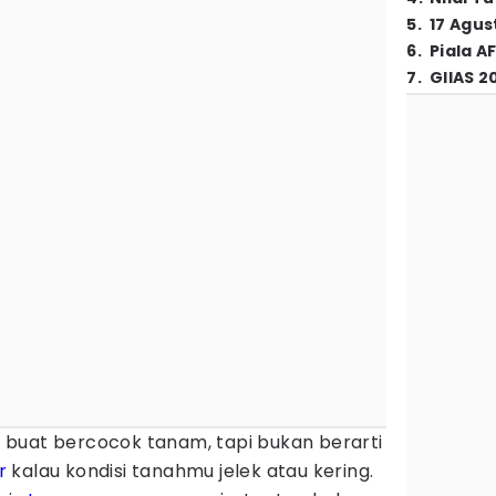
5
.
17 Agus
6
.
Piala A
7
.
GIIAS 2
buat bercocok tanam, tapi bukan berarti
r
kalau kondisi tanahmu jelek atau kering.