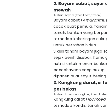
2. Bayam cabut, sayur
mewah
ilustrasi bayam (freepik.com/freepik)
Bayam cabut (
Amaranthus
cocok buat pemula. Tanama
tanah, bahkan yang berpas
terhadap kekeringan cukup
untuk bertahan hidup.
Siklus tanam bayam juga sa
sejak benih disebar. Kamu 
nutrisi untuk menumbuhka
pencahayaan yang cukup, 
dipanen buat sayur bening 
3. Kangkung darat, si 
pot bekas
ilustrasi tanaman kangkung (unsplash.
Kangkung darat (
Ipomoea 
terhadap kondisi tanah yan