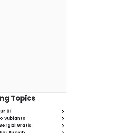
ng Topics
ur BI
o Subianto
ergizi Gratis
ukar Rupiah