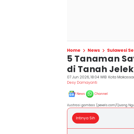
Home
News
Sulawesi Se
5 Tanaman Say
di Tanah Jelek
07 Jun 2026, 18:04 WIB
Kota Makassa
Desy Damayanti
News
Channel
ilustrasi gambas (pexels.com/Quang Ng
Intinya Sih