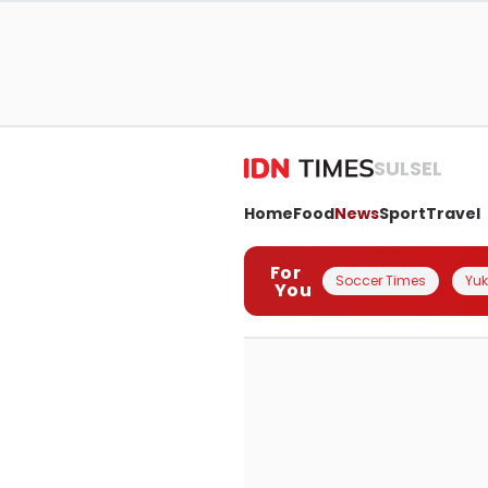
SULSEL
Home
Food
News
Sport
Travel
For
Soccer Times
Yuk 
You