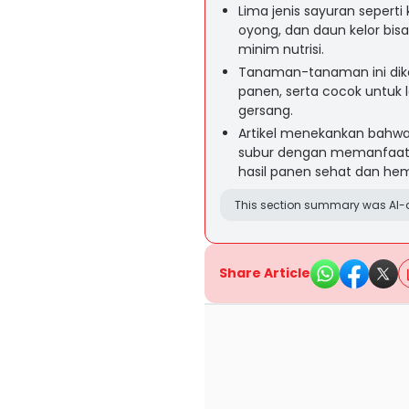
Lima jenis sayuran sepert
oyong, dan daun kelor bis
minim nutrisi.
Tanaman-tanaman ini dike
panen, serta cocok untuk
gersang.
Artikel menekankan bahwa
subur dengan memanfaatk
hasil panen sehat dan he
This section summary was AI-a
Share Article