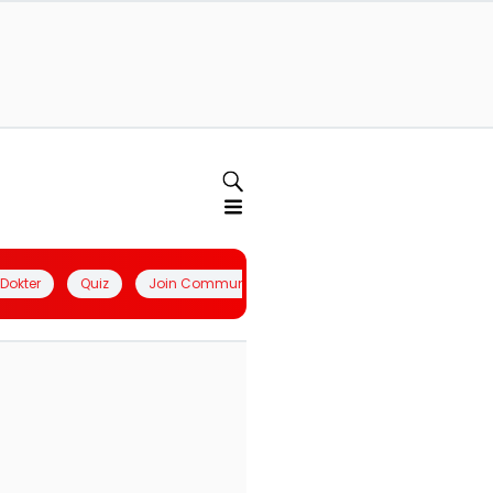
l Dokter
Quiz
Join Community