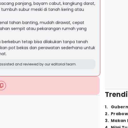
i kacang panjang, bayam cabut, kangkung darat,
a tumbuh subur meski di tanah kering atau
nal tahan banting, mudah dirawat, cepat
 lahan sempit atau pekarangan rumah yang
 berkebun tetap bisa dilakukan tanpa tanah
an pot bekas dan perawatan sederhana untuk
mat.
ssisted and reviewed by our editorial team.
Trendi
1
.
Gubern
2
.
Prabow
3
.
Makan B
4
.
Nilai T