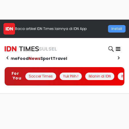
Baca artikel
IDN Times
lainnya di IDN App
Install
SULSEL
Home
Food
News
Sport
Travel
For
Soccer Times
Yuk Pilih !
Iklanin di IDN
INSI
You