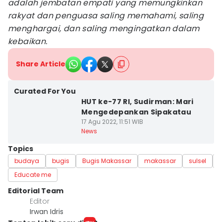
adalah jembatan empati yang memungkinkan
rakyat dan penguasa saling memahami, saling
menghargai, dan saling mengingatkan dalam
kebaikan.
Share Article
Curated For You
HUT ke-77 RI, Sudirman: Mari
Mengedepankan Sipakatau
17 Agu 2022, 11:51 WIB
News
Topics
budaya
bugis
Bugis Makassar
makassar
sulsel
Educate me
Editorial Team
Editor
Irwan Idris