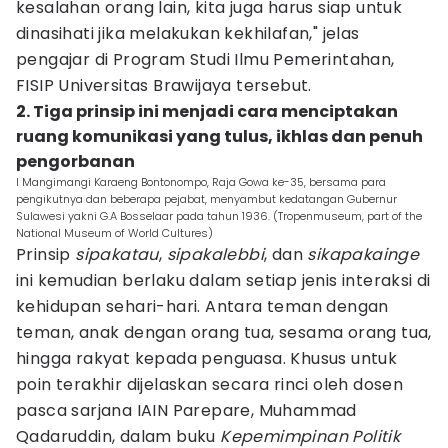
kesalahan orang lain, kita juga harus siap untuk
dinasihati jika melakukan kekhilafan," jelas
pengajar di Program Studi Ilmu Pemerintahan,
FISIP Universitas Brawijaya tersebut.
2. Tiga prinsip ini menjadi cara menciptakan
ruang komunikasi yang tulus, ikhlas dan penuh
pengorbanan
I Mangimangi Karaeng Bontonompo, Raja Gowa ke-35, bersama para
pengikutnya dan beberapa pejabat, menyambut kedatangan Gubernur
Sulawesi yakni G.A Bosselaar pada tahun 1936. (Tropenmuseum, part of the
National Museum of World Cultures)
Prinsip
sipakatau
,
sipakalebbi
, dan
sikapakainge
ini kemudian berlaku dalam setiap jenis interaksi di
kehidupan sehari-hari. Antara teman dengan
teman, anak dengan orang tua, sesama orang tua,
hingga rakyat kepada penguasa. Khusus untuk
poin terakhir dijelaskan secara rinci oleh dosen
pasca sarjana IAIN Parepare, Muhammad
Qadaruddin, dalam buku
Kepemimpinan Politik