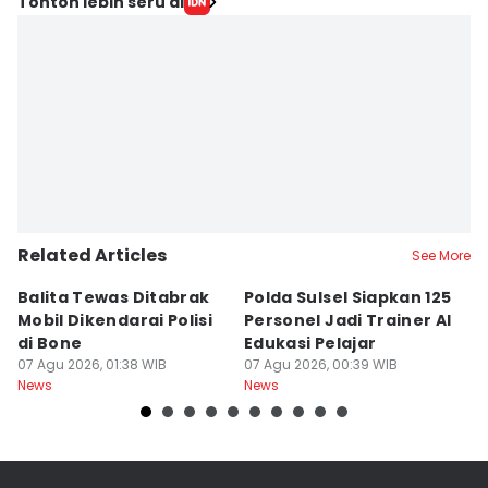
Tonton lebih seru di
Related Articles
See More
Balita Tewas Ditabrak
Polda Sulsel Siapkan 125
G
Mobil Dikendarai Polisi
Personel Jadi Trainer AI
M
di Bone
Edukasi Pelajar
H
07 Agu 2026, 01:38 WIB
07 Agu 2026, 00:39 WIB
T
06
News
News
Ne