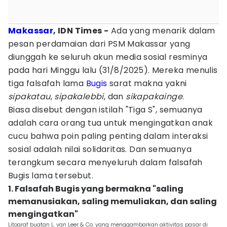
Makassar
, IDN Times -
Ada yang menarik dalam
pesan perdamaian dari PSM Makassar yang
diunggah ke seluruh akun media sosial resminya
pada hari Minggu lalu (31/8/2025). Mereka menulis
tiga falsafah lama
Bugis
sarat makna yakni
sipakatau
,
sipakalebbi
, dan
sikapakainge
.
Biasa disebut dengan istilah "Tiga S", semuanya
adalah cara orang tua untuk mengingatkan anak
cucu bahwa poin paling penting dalam interaksi
sosial adalah nilai solidaritas. Dan semuanya
terangkum secara menyeluruh dalam falsafah
Bugis lama tersebut.
1. Falsafah Bugis yang bermakna "saling
memanusiakan, saling memuliakan, dan saling
mengingatkan"
Litograf buatan L. van Leer & Co. yang menggambarkan aktivitas pasar di