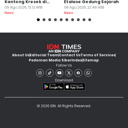
Kantong Kresek di
Etalase Gedung Sejarah
M
Pinggir Jalan Gowa
09 Agu 2026, 13:12 WIB
08 Agu 2026, 22:49 WIB
I
08
News
News
Ne
About Us
Editorial Team
Contact Us
Terms of Services
Pedoman Media Siber
Index
Sitemap
Follow Us
Download
© 2026 IDN. All Rights Reserved.