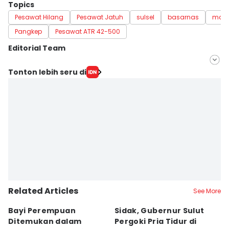
Topics
Pesawat Hilang
Pesawat Jatuh
sulsel
basarnas
maka
Pangkep
Pesawat ATR 42-500
Editorial Team
Editor
Tonton lebih seru di
Aan Pranata
Editor
Jumawan Syahrudin
Related Articles
See More
Bayi Perempuan
Sidak, Gubernur Sulut
P
Ditemukan dalam
Pergoki Pria Tidur di
M