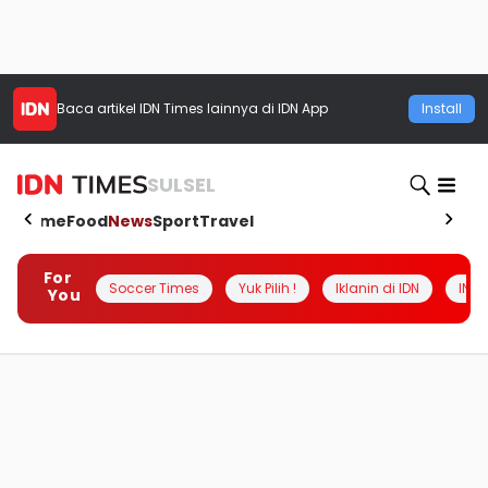
Baca artikel
IDN Times
lainnya di IDN App
Install
SULSEL
Home
Food
News
Sport
Travel
For
Soccer Times
Yuk Pilih !
Iklanin di IDN
INSI
You