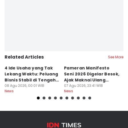
Related Articles
See More
4 Ide Usaha yang Tak
Pameran Manifesto
S
Lekang Waktu: Peluang
Seni 2026 Digelar Besok,
I
Bisnis Stabil di Tengah
Ajak Maknai Ulang
d
Perubahan
08 Agu 2026, 00:01 WIB
Maritim
07 Agu 2026, 23:41 WIB
07
News
News
Ne