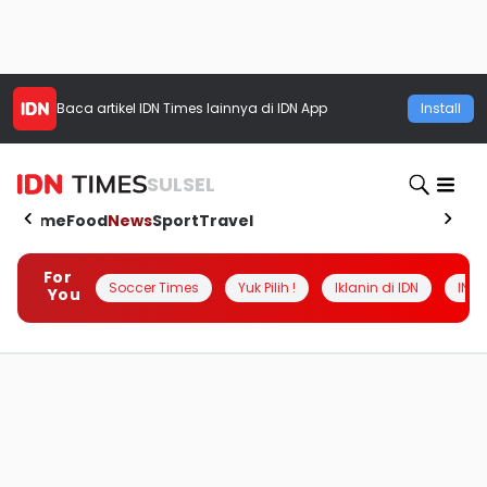
Baca artikel
IDN Times
lainnya di IDN App
Install
SULSEL
Home
Food
News
Sport
Travel
For
Soccer Times
Yuk Pilih !
Iklanin di IDN
INSI
You