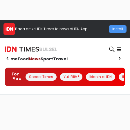
Baca artikel
IDN Times
lainnya di IDN App
Install
SULSEL
Home
Food
News
Sport
Travel
For
Soccer Times
Yuk Pilih !
Iklanin di IDN
INSI
You