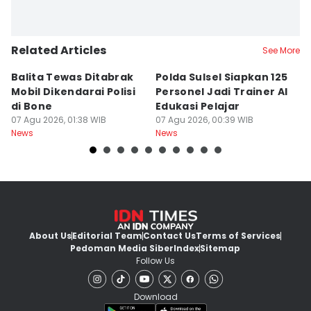
Related Articles
See More
Balita Tewas Ditabrak
Polda Sulsel Siapkan 125
G
Mobil Dikendarai Polisi
Personel Jadi Trainer AI
M
di Bone
Edukasi Pelajar
H
07 Agu 2026, 01:38 WIB
07 Agu 2026, 00:39 WIB
T
06
News
News
Ne
About Us
Editorial Team
Contact Us
Terms of Services
Pedoman Media Siber
Index
Sitemap
Follow Us
Download