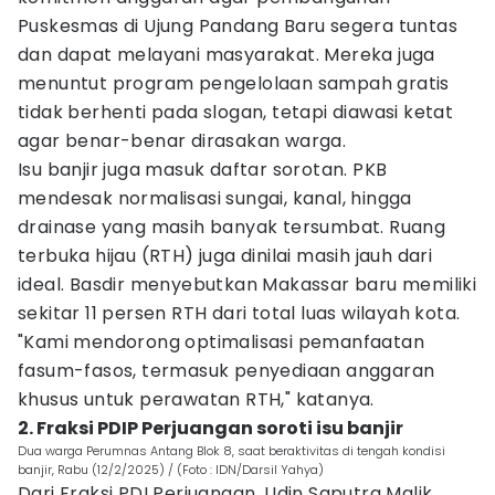
Puskesmas di Ujung Pandang Baru segera tuntas
dan dapat melayani masyarakat. Mereka juga
menuntut program pengelolaan sampah gratis
tidak berhenti pada slogan, tetapi diawasi ketat
agar benar-benar dirasakan warga.
Isu banjir juga masuk daftar sorotan. PKB
mendesak normalisasi sungai, kanal, hingga
drainase yang masih banyak tersumbat. Ruang
terbuka hijau (RTH) juga dinilai masih jauh dari
ideal. Basdir menyebutkan Makassar baru memiliki
sekitar 11 persen RTH dari total luas wilayah kota.
"Kami mendorong optimalisasi pemanfaatan
fasum-fasos, termasuk penyediaan anggaran
khusus untuk perawatan RTH," katanya.
2. Fraksi PDIP Perjuangan soroti isu banjir
Dua warga Perumnas Antang Blok 8, saat beraktivitas di tengah kondisi
banjir, Rabu (12/2/2025) / (Foto : IDN/Darsil Yahya)
Dari Fraksi PDI Perjuangan, Udin Saputra Malik