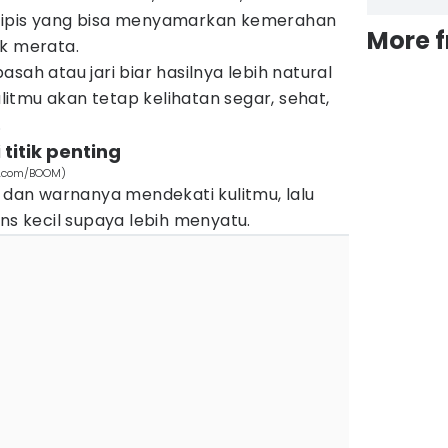
tipis yang bisa menyamarkan kemerahan
More 
ak merata.
sah atau jari biar hasilnya lebih natural
itmu akan tetap kelihatan segar, sehat,
.
titik penting
ls.com/BOOM)
n dan warnanya mendekati kulitmu, lalu
ons kecil supaya lebih menyatu.