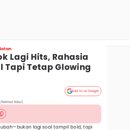
latan
k Lagi Hits, Rahasia
l Tapi Tetap Glowing
Add Us on Google
/Mikhail Nilov)
bah—bukan lagi soal tampil bold, tapi