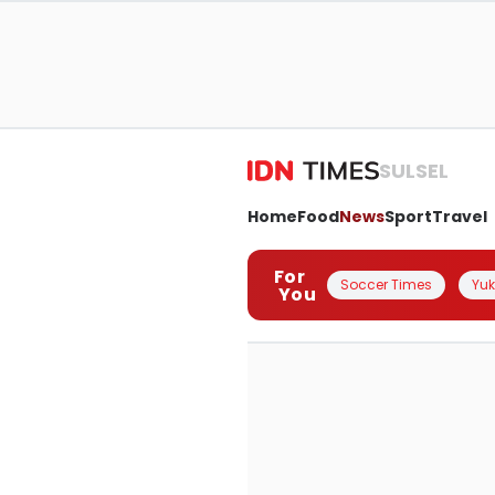
SULSEL
Home
Food
News
Sport
Travel
For
Soccer Times
Yuk 
You