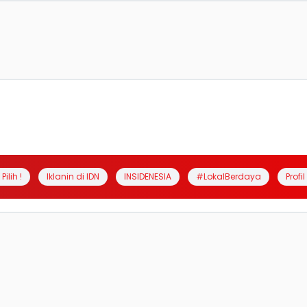
Pilih !
Iklanin di IDN
INSIDENESIA
#LokalBerdaya
Profi