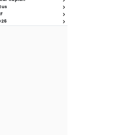
tus
FF
026