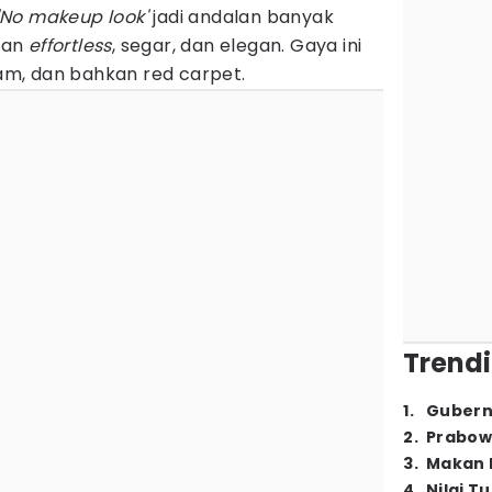
'No makeup look'
jadi andalan banyak
san
effortless
, segar, dan elegan. Gaya ini
ram, dan bahkan red carpet.
Trendi
1
.
Gubern
2
.
Prabow
3
.
Makan B
4
.
Nilai T