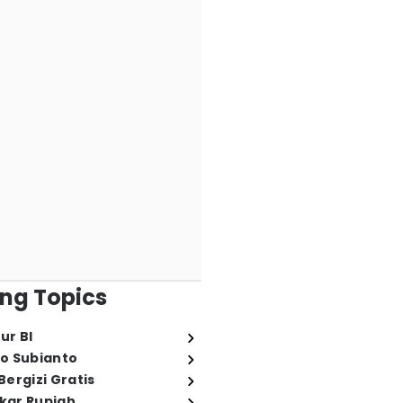
ng Topics
ur BI
o Subianto
ergizi Gratis
ukar Rupiah