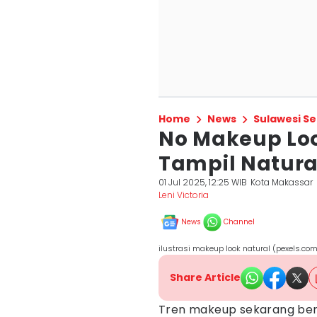
Home
News
Sulawesi Se
No Makeup Loo
Tampil Natura
01 Jul 2025, 12:25 WIB
Kota Makassar
Leni Victoria
News
Channel
ilustrasi makeup look natural (pexels.com
Share Article
Tren makeup sekarang beru