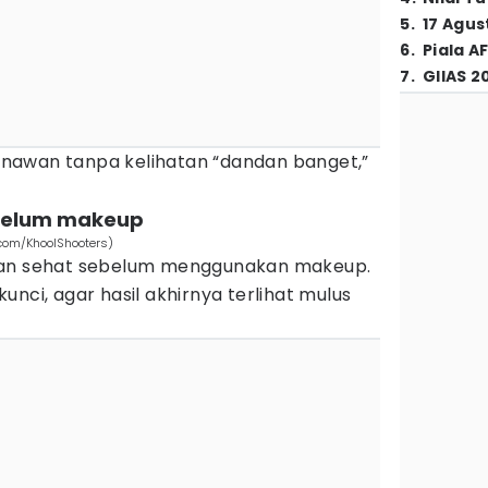
5
.
17 Agus
6
.
Piala A
7
.
GIIAS 2
nawan tanpa kelihatan “dandan banget,”
ebelum makeup
.com/KhoolShooters)
dan sehat sebelum menggunakan makeup.
unci, agar hasil akhirnya terlihat mulus