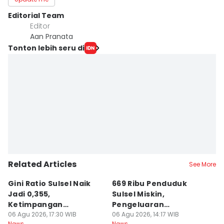
Editorial Team
Editor
Aan Pranata
Tonton lebih seru di
Related Articles
See More
Gini Ratio Sulsel Naik
669 Ribu Penduduk
B
Jadi 0,355,
Sulsel Miskin,
T
Ketimpangan
Pengeluaran
D
Perdesaan Meningkat
06 Agu 2026, 17:30 WIB
Terbesarnya Rokok
06 Agu 2026, 14:17 WIB
P
06
News
News
Ne