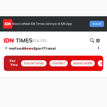
Baca artikel
IDN Times
lainnya di IDN App
Install
SULSEL
Home
Food
News
Sport
Travel
For
Soccer Times
Yuk Pilih !
Iklanin di IDN
INSI
You