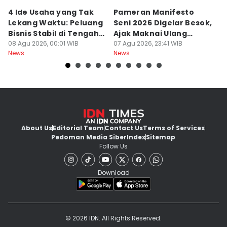
4 Ide Usaha yang Tak
Pameran Manifesto
S
Lekang Waktu: Peluang
Seni 2026 Digelar Besok,
I
Bisnis Stabil di Tengah
Ajak Maknai Ulang
d
Perubahan
08 Agu 2026, 00:01 WIB
Maritim
07 Agu 2026, 23:41 WIB
07
News
News
Ne
About Us
Editorial Team
Contact Us
Terms of Services
Pedoman Media Siber
Index
Sitemap
Follow Us
Download
© 2026 IDN. All Rights Reserved.