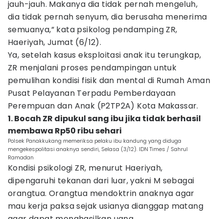
jauh-jauh. Makanya dia tidak pernah mengeluh,
dia tidak pernah senyum, dia berusaha menerima
semuanya,” kata psikolog pendamping ZR,
Haeriyah, Jumat (6/12).
Ya, setelah kasus eksploitasi anak itu terungkap,
ZR menjalani proses pendampingan untuk
pemulihan kondisi fisik dan mental di Rumah Aman
Pusat Pelayanan Terpadu Pemberdayaan
Perempuan dan Anak (P2TP2A) Kota Makassar.
1. Bocah ZR dipukul sang ibu jika tidak berhasil
membawa Rp50 ribu sehari
Polsek Panakkukang memeriksa pelaku ibu kandung yang diduga
mengekespolitasi anaknya sendiri, Selasa (3/12). IDN Times / Sahrul
Ramadan
Kondisi psikologi ZR, menurut Haeriyah,
dipengaruhi tekanan dari luar, yakni M sebagai
orangtua. Orangtua mendoktrin anaknya agar
mau kerja paksa sejak usianya dianggap matang
agar dapat menghasilkan uang.