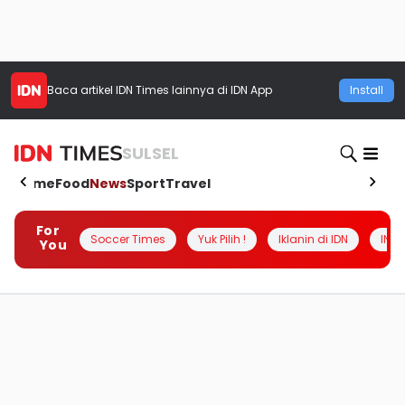
Baca artikel
IDN Times
lainnya di IDN App
Install
SULSEL
Home
Food
News
Sport
Travel
For
Soccer Times
Yuk Pilih !
Iklanin di IDN
INSI
You