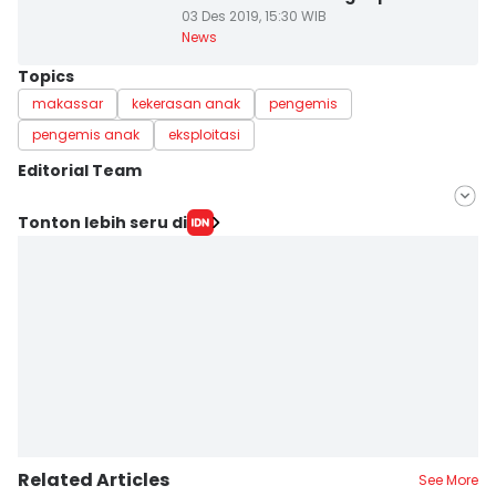
03 Des 2019, 15:30 WIB
News
Topics
makassar
kekerasan anak
pengemis
pengemis anak
eksploitasi
Editorial Team
Editor
Tonton lebih seru di
Sahrul Ramadan
Editor
Ita Lismawati F Malau
Related Articles
See More