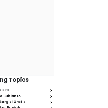
ng Topics
ur BI
o Subianto
ergizi Gratis
ukar Rupiah