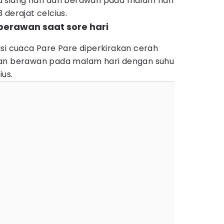
 siang hari dan berawan pada malam hari
 derajat celcius.
 berawan saat sore hari
si cuaca Pare Pare diperkirakan cerah
dan berawan pada malam hari dengan suhu
ius.