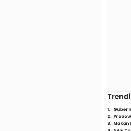
Trendi
1
.
Gubern
2
.
Prabow
3
.
Makan B
4
.
Nilai T