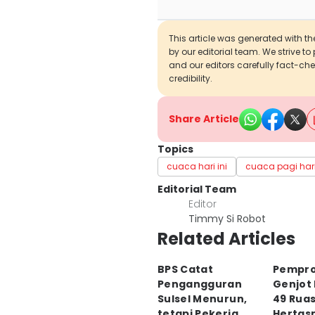
This article was generated with the
by our editorial team. We strive t
and our editors carefully fact-che
credibility.
Share Article
Topics
cuaca hari ini
cuaca pagi har
Editorial Team
Editor
Timmy Si Robot
Related Articles
BPS Catat
Pempro
Pengangguran
Genjot
Sulsel Menurun,
49 Ruas
tetapi Pekerja
Hertas