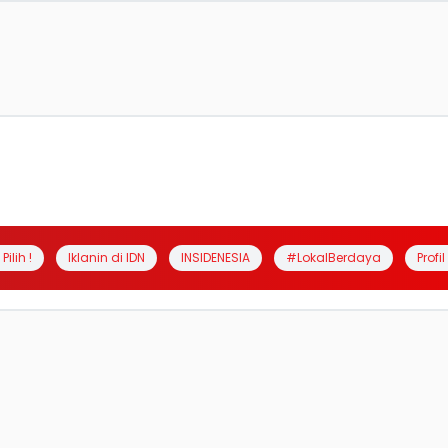
Pilih !
Iklanin di IDN
INSIDENESIA
#LokalBerdaya
Profi