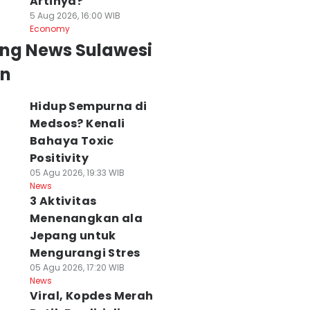
Artinya?
5 Aug 2026, 16:00 WIB
Economy
ing News Sulawesi
an
Hidup Sempurna di
Medsos? Kenali
Bahaya Toxic
Positivity
05 Agu 2026, 19:33 WIB
News
3 Aktivitas
Menenangkan ala
Jepang untuk
Mengurangi Stres
enteri LH Minta
Hidup Sempurna di
Sulut Masuk
05 Agu 2026, 17:20 WIB
asyarakat Tak
Medsos? Kenali
Puncak Musim
News
hawatir dengan
Bahaya Toxic
Kemarau,
Viral, Kopdes Merah
SEL Modern
Positivity
Sejumlah Daera