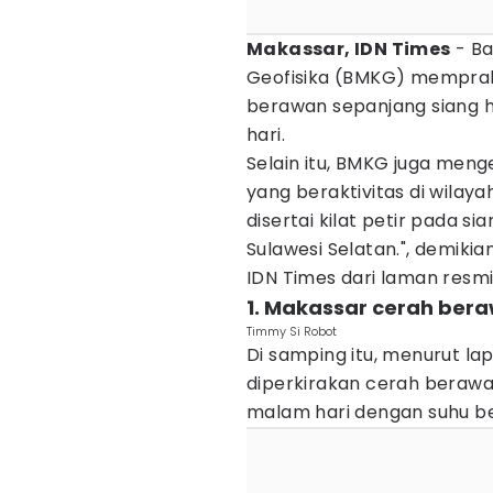
Makassar, IDN Times
- Ba
Geofisika (BMKG) memprak
berawan sepanjang siang h
hari.
Selain itu, BMKG juga meng
yang beraktivitas di wilay
disertai kilat petir pada si
Sulawesi Selatan.", demikia
IDN Times dari laman resmi
1. Makassar cerah bera
Timmy Si Robot
Di samping itu, menurut l
diperkirakan cerah berawa
malam hari dengan suhu ber