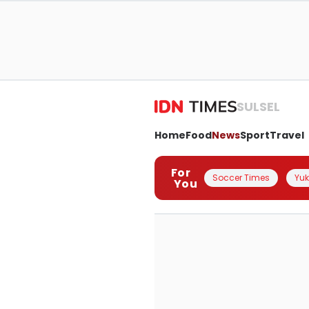
SULSEL
Home
Food
News
Sport
Travel
For
Soccer Times
Yuk 
You