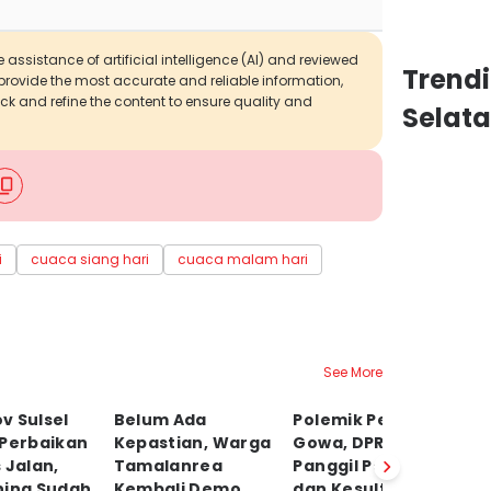
 assistance of artificial intelligence (AI) and reviewed
Trend
o provide the most accurate and reliable information,
ck and refine the content to ensure quality and
Selat
i
cuaca siang hari
cuaca malam hari
See More
v Sulsel
Belum Ada
Polemik Perda LAD
M
 Perbaikan
Kepastian, Warga
Gowa, DPRD
M
 Jalan,
Tamalanrea
Panggil Pemkab
K
ning Sudah
Kembali Demo
dan Kesultanan
P