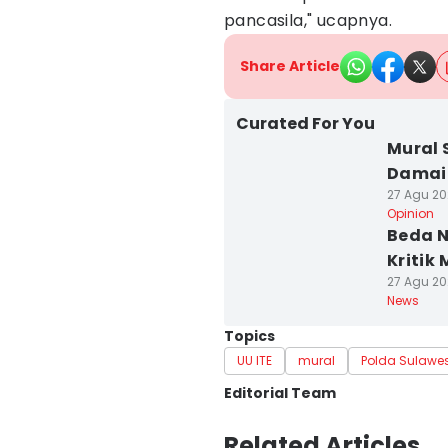
pancasila," ucapnya.
Share Article
Curated For You
Mural 
Damai
27 Agu 202
Opinion
Beda N
Kritik
27 Agu 202
News
Topics
UU ITE
mural
Polda Sulawes
Editorial Team
Editor
Related Articles