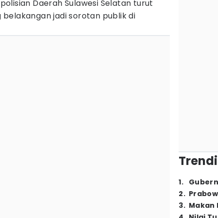
polisian Daerah Sulawesi Selatan turut
belakangan jadi sorotan publik di
Trendi
1
.
Gubern
2
.
Prabow
3
.
Makan B
4
.
Nilai T