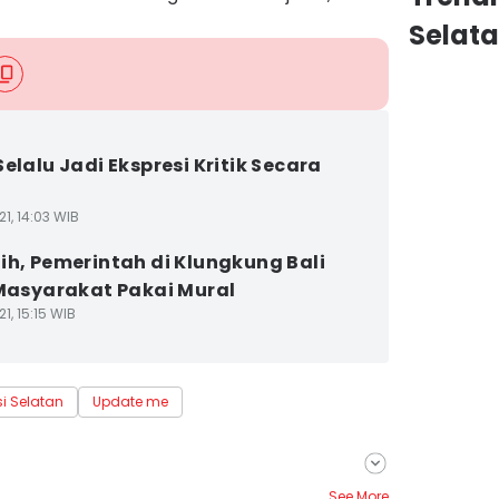
Selat
Selalu Jadi Ekspresi Kritik Secara
1, 14:03 WIB
ih, Pemerintah di Klungkung Bali
 Masyarakat Pakai Mural
1, 15:15 WIB
i Selatan
Update me
See More