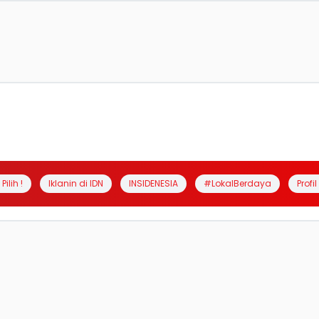
Pilih !
Iklanin di IDN
INSIDENESIA
#LokalBerdaya
Profi