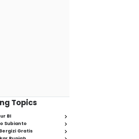
ng Topics
ur BI
o Subianto
ergizi Gratis
ukar Rupiah