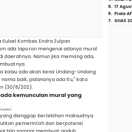
5
.
17 Agus
6
.
Piala A
7
.
GIIAS 2
 Sulsel Kombes Endra Zulpan
lum ada laporan mengenai adanya mural
di daerahnya. Namun jika memang ada,
embuatnya.
na kalau ada akan kena Undang-Undang
nama baik, pidananya ada itu," kata
in (30/8/202).
ak ada kemunculan mural yang
Ramadan
l yang dianggap berlebihan maksudnya
utkan pemerintah dan berpotensi
gi bila sampai membuat gaduh