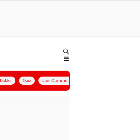
l Dokter
Quiz
Join Community