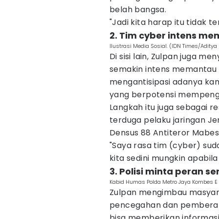
belah bangsa.
"Jadi kita harap itu tidak te
2. Tim cyber intens m
Ilustrasi Media Sosial. (IDN Times/Adity
Di sisi lain, Zulpan juga m
semakin intens memantau k
mengantisipasi adanya kam
yang berpotensi mempenga
Langkah itu juga sebagai r
terduga pelaku jaringan Je
Densus 88 Antiteror Mabes 
"Saya rasa tim (cyber) su
kita sedini mungkin apabila
3. Polisi minta peran s
Kabid Humas Polda Metro Jaya Kombes E
Zulpan mengimbau masyara
pencegahan dan pemberan
bisa memberikan informas