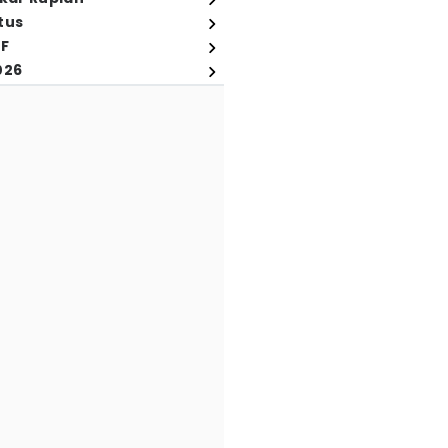
tus
FF
026