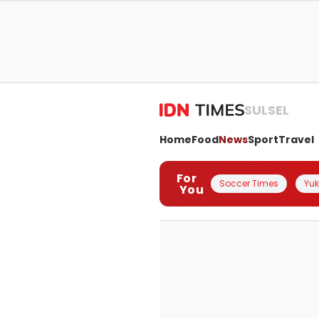
SULSEL
Home
Food
News
Sport
Travel
For
Soccer Times
Yuk 
You