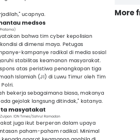
More 
rjadilah," ucapnya.
emantau medsos
a Pratama)
enyatakan bahwa tim cyber kepolisian
ondisi di dimensi maya. Petugas
panye-kampanye radikal di media sosial
ruhi stabilitas keamanan masyarakat.
espons atas peristiwa penangkapan tiga
maah Islamiah (JI) di Luwu Timur oleh Tim
Polri.
dah bekerja sebagaimana biasa, makanya
 ada gejolak langsung ditindak," katanya.
erta masyatakat
 Zulpan. IDN Times/Sahrul Ramadan
kat juga ikut berperan dalam upaya
tasan paham-paham radikal. Minimal
i kepada aparat keamanan apabila di