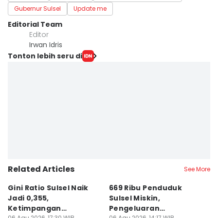
Gubernur Sulsel
Update me
Editorial Team
Editor
Irwan Idris
Tonton lebih seru di
Related Articles
See More
Gini Ratio Sulsel Naik
669 Ribu Penduduk
B
Jadi 0,355,
Sulsel Miskin,
T
Ketimpangan
Pengeluaran
D
06 Agu 2026, 17:30 WIB
06 Agu 2026, 14:17 WIB
06