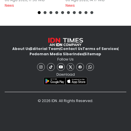
Perdesaan Meningkat
Terbesarnya Rokok
P
News
News
Ne
About Us
Editorial Team
Contact Us
Terms of Services
Pedoman Media Siber
Index
Sitemap
Follow Us
Download
© 2026 IDN. All Rights Reserved.