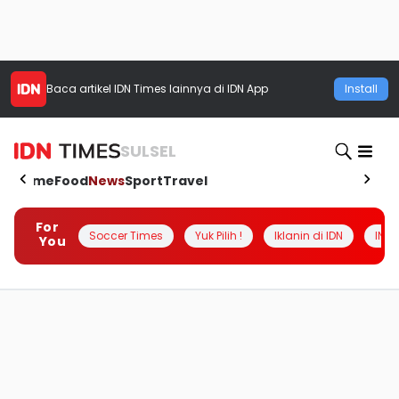
Baca artikel
IDN Times
lainnya di IDN App
Install
SULSEL
Home
Food
News
Sport
Travel
For
Soccer Times
Yuk Pilih !
Iklanin di IDN
INSI
You