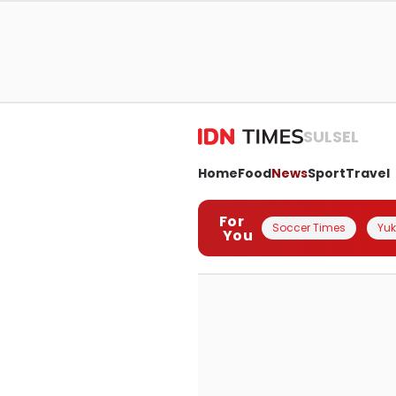
SULSEL
Home
Food
News
Sport
Travel
For
Soccer Times
Yuk 
You