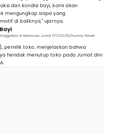
ksi dan kondisi bayi, kami akan
ntuk mengungkap siapa yang
tif di baliknya," ujarnya.
Bayi
ditinggalkan di Makassar, Jumat (17/1/2025)/Humas Polsek
38), pemilik toko, menjelaskan bahwa
inya hendak menutup toko pada Jumat dini
A.