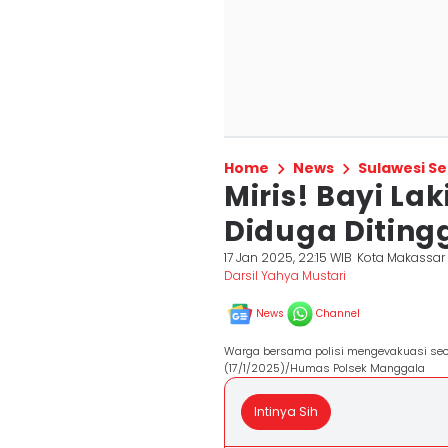
Home
News
Sulawesi Se
Miris! Bayi La
Diduga Diting
17 Jan 2025, 22:15 WIB
Kota Makassar
Darsil Yahya Mustari
News
Channel
Warga bersama polisi mengevakuasi seor
(17/1/2025)/Humas Polsek Manggala
Intinya Sih