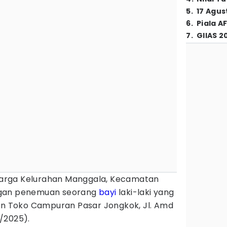
5
.
17 Agus
6
.
Piala A
7
.
GIIAS 2
rga Kelurahan Manggala, Kecamatan
ngan penemuan seorang
bayi
laki-laki yang
pan Toko Campuran Pasar Jongkok, Jl. Amd
/2025).