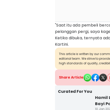
"Saat itu ada pembeli berc
pelanggan pergi, saya kage
Ketika dibuka, ternyata ad
Kartini.
This article is written by our com
editorial team. We strive to provi
high standards of quality, credibil
Share Article
Curated For You
Hamil 
Bayi P
10 Jan 202