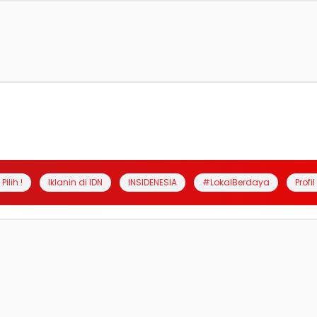
Pilih !
Iklanin di IDN
INSIDENESIA
#LokalBerdaya
Profi