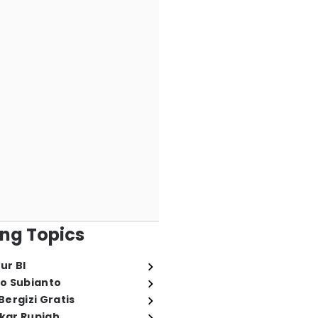
ng Topics
ur BI
o Subianto
ergizi Gratis
ukar Rupiah