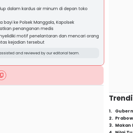
hidup dalam kardus air minum di depan toko
ayi ke Polsek Manggala, Kapolsek
atkan penanganan medis
yelidiki motif penelantaran dan mencari orang
tas kejadian tersebut
ssisted and reviewed by our editorial team.
Trendi
1
.
Gubern
2
.
Prabow
3
.
Makan B
4
.
Nilai T