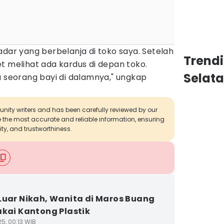
adar yang berbelanja di toko saya. Setelah
Trend
t melihat ada kardus di depan toko.
Selat
a seorang bayi di dalamnya," ungkap
munity writers and has been carefully reviewed by our
de the most accurate and reliable information, ensuring
ity, and trustworthiness.
Luar Nikah, Wanita di Maros Buang
akai Kantong Plastik
5, 00:13 WIB