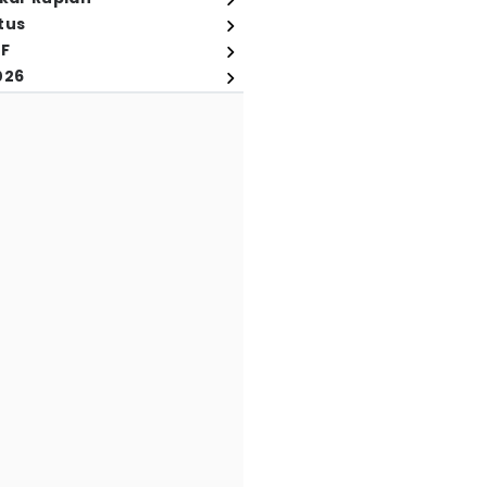
tus
FF
026