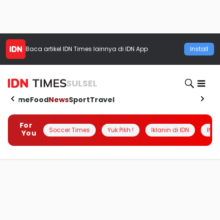
Baca artikel
IDN Times
lainnya di IDN App
Install
SULSEL
Home
Food
News
Sport
Travel
For
Soccer Times
Yuk Pilih !
Iklanin di IDN
INSI
You