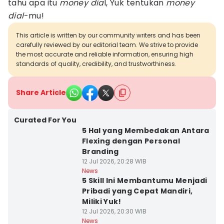
tahu apa itu
money dia
l, Yuk tentukan
money
dial
-mu!
This article is written by our community writers and has been
carefully reviewed by our editorial team. We strive to provide
the most accurate and reliable information, ensuring high
standards of quality, credibility, and trustworthiness.
Share Article
Curated For You
5 Hal yang Membedakan Antara
Flexing dengan Personal
Branding
12 Jul 2026, 20:28 WIB
News
5 Skill Ini Membantumu Menjadi
Pribadi yang Cepat Mandiri,
Miliki Yuk!
12 Jul 2026, 20:30 WIB
News