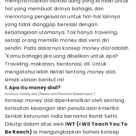
memprioritaskan alokasi uang yang ia miliki untuk
hal yang membuat dirinya bahagia, dan
memotong pengeluaran untuk hal-hal lainnya
yang tidak dianggap berelasi dengan
kebahagiaan utamanya. Tak hanya
traveling
,
setiap orang memiliki money dial versi diri
sendiri. Pada dasarnya konsep
money dial
adalah
"Kamu bahagia jika uang dibelikan untuk apa?
Traveling, makanan, berdonasi, dll. Untuk
mengatahui lebih detail tentang
money dial
,
simak ulasan berikut ini!
1. Apa itu money dial?
Ilustrasi money dial (Pexels.com/Karolina Kaboompics )
Konsep
money dial
diperkenalkan oleh seorang
konsultan keuangan dan penulis asal Amerika
Serikat keturunan India bernama Ramit Sethi.
Dikutip dalam situs web
IWT (I Wil Teach You To
Be Reach)
ia mengungkapkan bahwa konsep