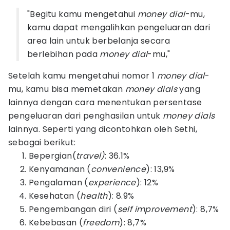
"Begitu kamu mengetahui
money dial
-mu,
kamu dapat mengalihkan pengeluaran dari
area lain untuk berbelanja secara
berlebihan pada
money dial
-mu,"
Setelah kamu mengetahui nomor 1
money dial
-
mu, kamu bisa memetakan
money dials
yang
lainnya dengan cara menentukan persentase
pengeluaran dari penghasilan untuk
money dials
lainnya. Seperti yang dicontohkan oleh Sethi,
sebagai berikut:
Bepergian(
travel)
: 36.1%
Kenyamanan (
convenience
): 13,9%
Pengalaman (
experience
): 12%
Kesehatan (
health
): 8.9%
Pengembangan diri (
self improvement
): 8,7%
Kebebasan (
freedom
): 8,7%