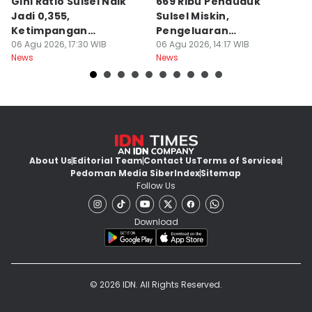
Gini Ratio Sulsel Naik
669 Ribu Penduduk
B
Jadi 0,355,
Sulsel Miskin,
T
Ketimpangan
Pengeluaran
D
Perdesaan Meningkat
06 Agu 2026, 17:30 WIB
Terbesarnya Rokok
06 Agu 2026, 14:17 WIB
P
06
News
News
Ne
About Us
Editorial Team
Contact Us
Terms of Services
Pedoman Media Siber
Index
Sitemap
Follow Us
Download
© 2026 IDN. All Rights Reserved.