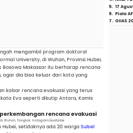
5
.
17 Agus
6
.
Piala A
7
.
GIIAS 2
engah mengambil program doktoral
ormal University, di Wuhan, Provinsi Hubei,
as Bosowa Makassar itu berharap rencana
 agar dia bisa keluar dari kota yang
n kabar rencana evakuasi yang terus
ata Eva seperti dikutip Antara, Kamis
u perkembangan rencana evakuasi
di Wuhan, Tiongkok. Instagram/evataibe
h Hubei, setidaknya ada 20 warga
Sulsel