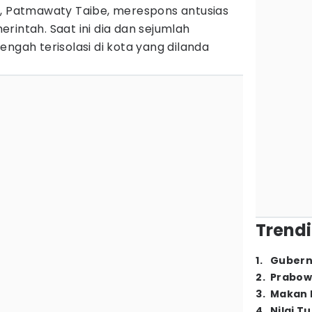
k, Patmawaty Taibe, merespons antusias
rintah. Saat ini dia dan sejumlah
engah terisolasi di kota yang dilanda
Trendi
1
.
Gubern
2
.
Prabow
3
.
Makan B
4
.
Nilai T