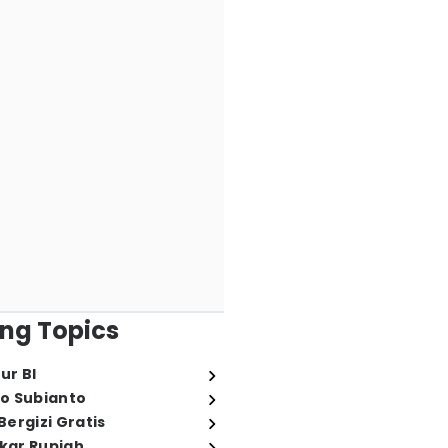
ng Topics
ur BI
o Subianto
ergizi Gratis
ukar Rupiah