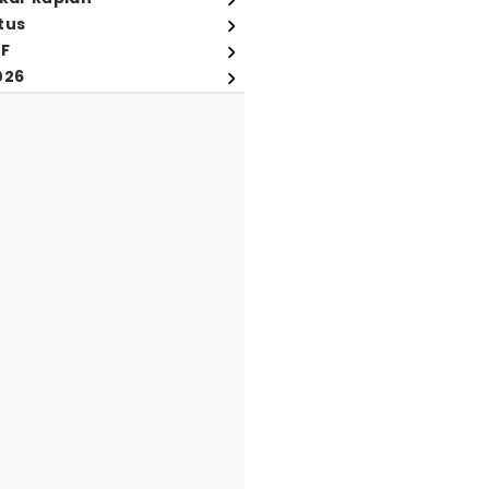
tus
FF
026