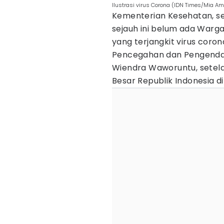
Ilustrasi virus Corona (IDN Times/Mia Am
Kementerian Kesehatan, 
sejauh ini belum ada Warg
yang terjangkit virus coron
Pencegahan dan Pengendali
Wiendra Waworuntu, setel
Besar Republik Indonesia di 