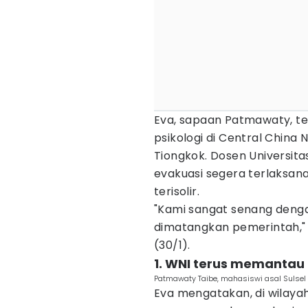
Eva, sapaan Patmawaty, t
psikologi di Central China N
Tiongkok. Dosen Universit
evakuasi segera terlaksana,
terisolir.
"Kami sangat senang denga
dimatangkan pemerintah," k
(30/1).
1. WNI terus memanta
Patmawaty Taibe, mahasiswi asal Sulsel 
Eva mengatakan, di wilaya