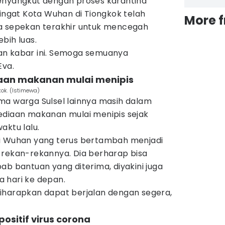
enyangkut dengan proses karantina
gingat Kota Wuhan di Tiongkok telah
More 
a sepekan terakhir untuk mencegah
bih luas.
an kabar ini. Semoga semuanya
Eva.
iaan makanan mulai menipis
kok. (Istimewa)
ma warga Sulsel lainnya masih dalam
ediaan makanan mulai menipis sejak
aktu lalu.
di Wuhan yang terus bertambah menjadi
 rekan-rekannya. Dia berharap bisa
ab bantuan yang diterima, diyakini juga
 hari ke depan.
iharapkan dapat berjalan dengan segera,
ositif virus corona