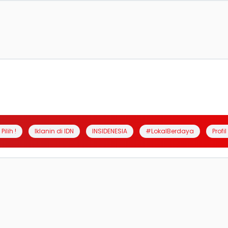
Pilih !
Iklanin di IDN
INSIDENESIA
#LokalBerdaya
Profi