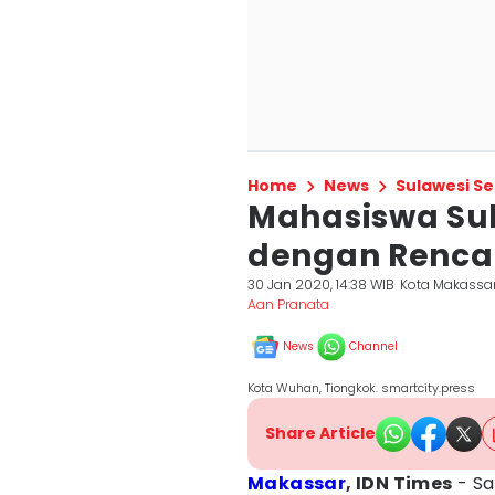
Home
News
Sulawesi Se
Mahasiswa Sul
dengan Renca
30 Jan 2020, 14:38 WIB
Kota Makassa
Aan Pranata
News
Channel
Kota Wuhan, Tiongkok. smartcity.press
Share Article
Makassar
, IDN Times
- Sa