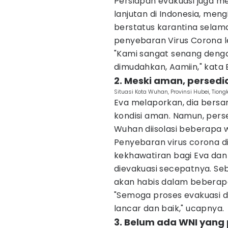
Persiapan evakuasi juga m
lanjutan di Indonesia, men
berstatus karantina selam
penyebaran Virus Corona le
"Kami sangat senang deng
dimudahkan, Aamiin," kata 
2. Meski aman, persed
Situasi Kota Wuhan, Provinsi Hubei, Tiong
Eva melaporkan, dia bersa
kondisi aman. Namun, pers
Wuhan diisolasi beberapa w
Penyebaran virus corona 
kekhawatiran bagi Eva dan
dievakuasi secepatnya. Seb
akan habis dalam beberapa
"Semoga proses evakuasi d
lancar dan baik," ucapnya.
3. Belum ada WNI yang p