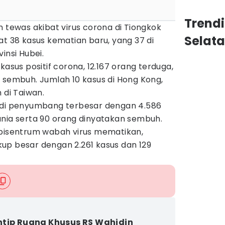
Trend
n tewas akibat virus corona di Tiongkok
Selat
t 38 kasus kematian baru, yang 37 di
insi Hubei.
kasus positif corona, 12.167 orang terduga,
 sembuh. Jumlah 10 kasus di Hong Kong,
 di Taiwan.
adi penyumbang terbesar dengan 4.586
unia serta 90 orang dinyatakan sembuh.
episentrum wabah virus mematikan,
up besar dengan 2.261 kasus dan 129
tip Ruang Khusus RS Wahidin