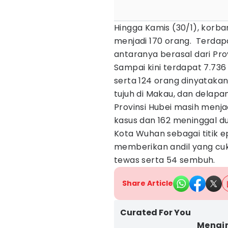
Hingga Kamis (30/1), korba
menjadi 170 orang. Terdapa
antaranya berasal dari Prov
Sampai kini terdapat 7.736 
serta 124 orang dinyatakan
tujuh di Makau, dan delapan
Provinsi Hubei masih menj
kasus dan 162 meninggal d
Kota Wuhan sebagai titik 
memberikan andil yang cuk
tewas serta 54 sembuh.
Share Article
Curated For You
Mengin