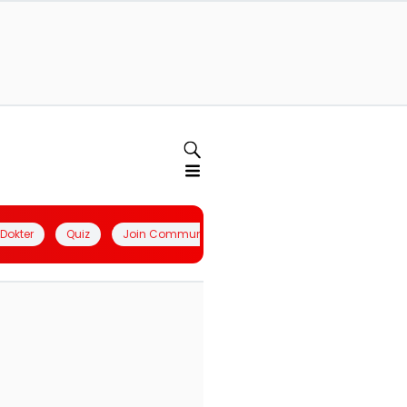
l Dokter
Quiz
Join Community