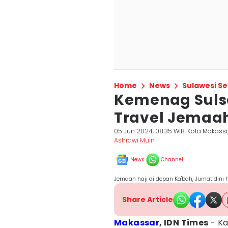
Home
News
Sulawesi Se
Kemenag Sulse
Travel Jemaah
05 Jun 2024, 08:35 WIB
Kota Makass
Ashrawi Muin
News
Channel
Jemaah haji di depan Ka'bah, Jumat dini h
Share Article
Makassar
, IDN Times
- Ka