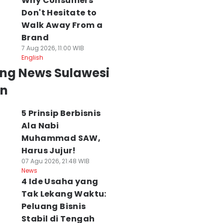
Why Consumers
Don't Hesitate to
Walk Away From a
Brand
7 Aug 2026, 11:00 WIB
English
ing News Sulawesi
an
5 Prinsip Berbisnis
Ala Nabi
Muhammad SAW,
Harus Jujur!
epala Barantin:
Basri Kajang
4 Ide Usaha yang
07 Agu 2026, 21:48 WIB
donesia Bisa
Diperiksa 7 Jam,
Tak Lekang
News
adi Pemain
Dicecar 48
Waktu: Peluang
4 Ide Usaha yang
dang Nomor 1
Pertanyaan di
Bisnis Stabil di
Tak Lekang Waktu:
unia
Polda Sulsel
Tengah
Peluang Bisnis
 Agu 2026, 10:44 WIB
08 Agu 2026, 09:07 WIB
Perubahan
Stabil di Tengah
ws
News
08 Agu 2026, 00:01 WI