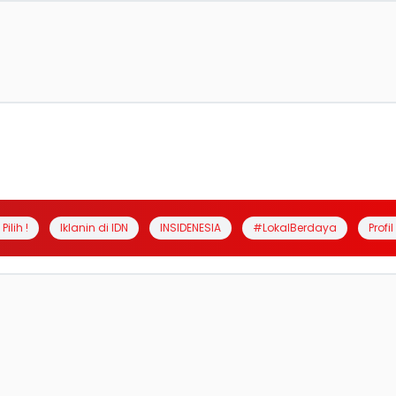
Pilih !
Iklanin di IDN
INSIDENESIA
#LokalBerdaya
Profi