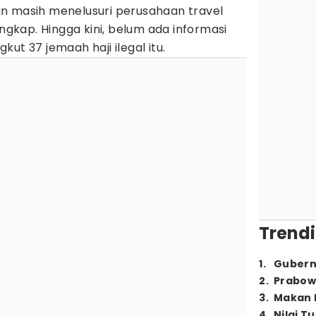
an masih menelusuri perusahaan travel
angkap. Hingga kini, belum ada informasi
ut 37 jemaah haji ilegal itu.
Trendi
1
.
Gubern
2
.
Prabow
3
.
Makan B
4
.
Nilai T