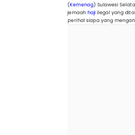
(
Kemenag
) Sulawesi Selat
jemaah
haji
ilegal yang dit
perihal siapa yang mengangk