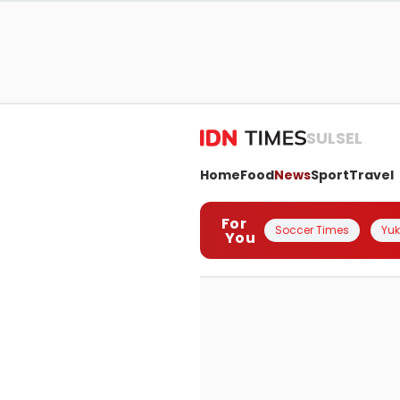
SULSEL
Home
Food
News
Sport
Travel
For
Soccer Times
Yuk 
You