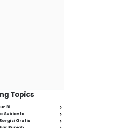
ng Topics
ur BI
o Subianto
ergizi Gratis
ukar Rupiah