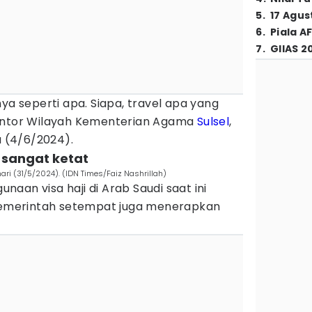
5
.
17 Agus
6
.
Piala A
7
.
GIIAS 2
ya seperti apa. Siapa, travel apa yang
Kantor Wilayah Kementerian Agama
Sulsel
,
 (4/6/2024).
i sangat ketat
ari (31/5/2024). (IDN Times/Faiz Nashrillah)
aan visa haji di Arab Saudi saat ini
 pemerintah setempat juga menerapkan