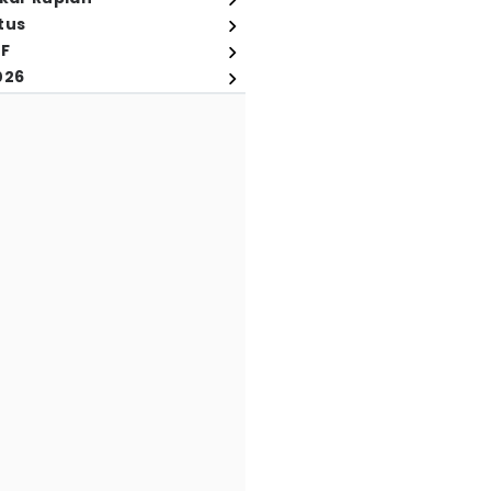
tus
FF
026