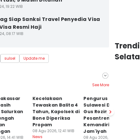
4, 19:22 WIB
g Siap Sanksi Travel Penyedia Visa
 Visa Resmi Haji
24, 08:17 WIB
Trend
Selat
sulsel
Update me
See More
akassar
Kecelakaan
Pengurus NU se-
K
Masih
Tewaskan Balita 4
Sulawesi Dukung
In
Salurkan
Tahun, Kapolsek di
Gus Rozin Perkuat
J
Tengah
Bone Diperiksa
Pesantren dan
U
an
Propam
Kemandirian
D
ngan
08 Agu 2026, 12:41 WIB
Jam'iyah
08
News
Ne
26, 14:41 WIB
08 Agu 2026, 12:26 WIB