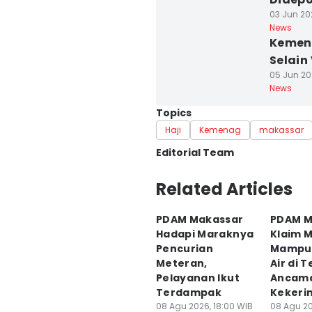
03 Jun 202
News
Kemena
Selain
05 Jun 20
News
Topics
Haji
Kemenag
makassar
Editorial Team
Editor
Related Articles
Ashrawi Muin
PDAM Makassar
PDAM M
Editor
Hadapi Maraknya
Klaim 
Aan Pranata
Pencurian
Mampu 
Meteran,
Air di 
Pelayanan Ikut
Ancam
Terdampak
Kekeri
08 Agu 2026, 18:00 WIB
08 Agu 20