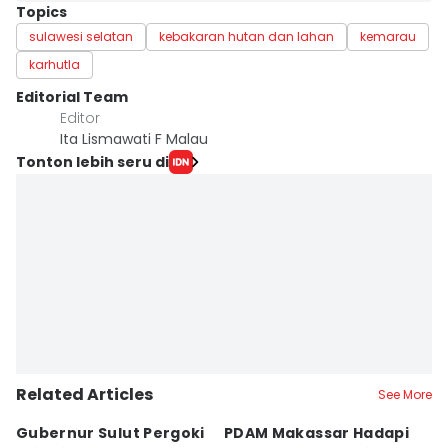
Topics
sulawesi selatan
kebakaran hutan dan lahan
kemarau
karhutla
Editorial Team
Editor
Ita Lismawati F Malau
Tonton lebih seru di
Related Articles
See More
Gubernur Sulut Pergoki
PDAM Makassar Hadapi
P