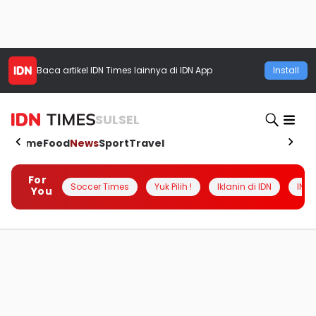
Baca artikel
IDN Times
lainnya di IDN App
Install
SULSEL
Home
Food
News
Sport
Travel
For
Soccer Times
Yuk Pilih !
Iklanin di IDN
INSI
You