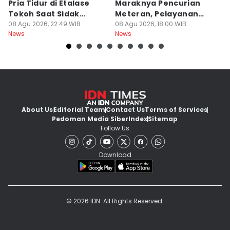
Pria Tidur di Etalase
Maraknya Pencurian
M
Tokoh Saat Sidak
Meteran, Pelayanan
A
Gedung
08 Agu 2026, 22:49 WIB
Ikut Terdampak
08 Agu 2026, 18:00 WIB
K
08
News
News
Ne
About Us
Editorial Team
Contact Us
Terms of Services
Pedoman Media Siber
Index
Sitemap
Follow Us
Download
© 2026 IDN. All Rights Reserved.