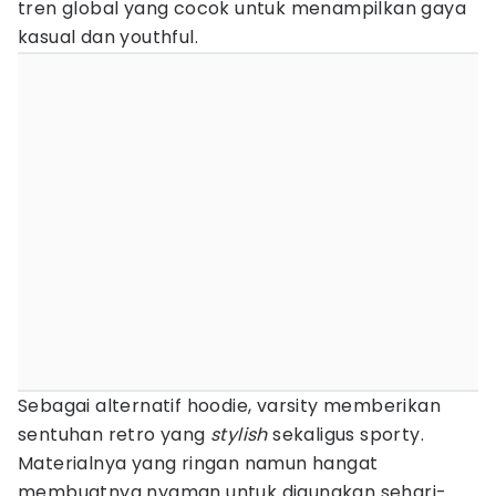
tren global yang cocok untuk menampilkan gaya
kasual dan youthful.
Sebagai alternatif hoodie, varsity memberikan
sentuhan retro yang
stylish
sekaligus sporty.
Materialnya yang ringan namun hangat
membuatnya nyaman untuk digunakan sehari-