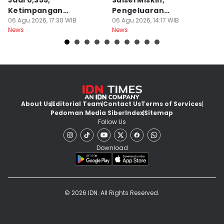
Jadi 0,355,
Sulsel Miskin,
T
Ketimpangan
Pengeluaran
D
Perdesaan Meningkat
06 Agu 2026, 17:30 WIB
Terbesarnya Rokok
06 Agu 2026, 14:17 WIB
P
06
News
News
Ne
About Us
Editorial Team
Contact Us
Terms of Services
Pedoman Media Siber
Index
Sitemap
Follow Us
Download
© 2026 IDN. All Rights Reserved.