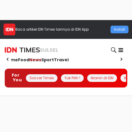
Baca artikel
IDN Times
lainnya di IDN App
Install
SULSEL
Home
Food
News
Sport
Travel
For
Soccer Times
Yuk Pilih !
Iklanin di IDN
INSI
You