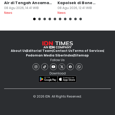
Air di Tengah Ancaman
Kapolsek di Bone
R
Kekeringan
08 Agu 2026, 14:41 WIB
Diperiksa Propam
08 Agu 2026, 12:41 WIB
P
08
News
News
Ne
K
About Us
Editorial Team
Contact Us
Terms of Services
Pedoman Media Siber
Index
Sitemap
Follow Us
Download
© 2026 IDN. All Rights Reserved.