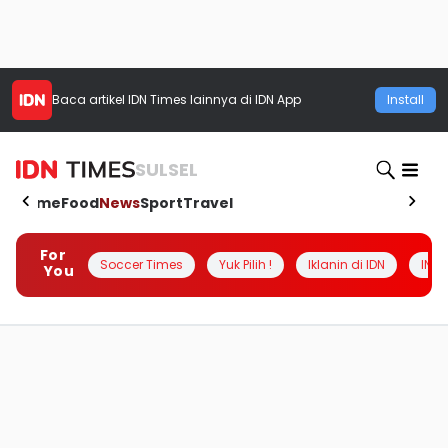
Baca artikel
IDN Times
lainnya di IDN App
Install
SULSEL
Home
Food
News
Sport
Travel
For
Soccer Times
Yuk Pilih !
Iklanin di IDN
INSI
You