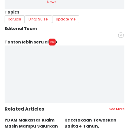
News
Topics
korupsi
DPRD Sulsel
Update me
Editorial Team
Editor
Tonton lebih seru di
Irwan Idris
Editor
Ashrawi Muin
Related Articles
See More
PDAM Makassar Klaim
Kecelakaan Tewaskan
P
Masih Mampu Salurkan
Balita 4 Tahun,
S