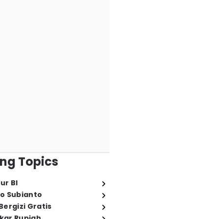
ng Topics
ur BI
o Subianto
ergizi Gratis
ukar Rupiah