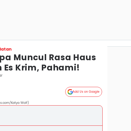
latan
pa Muncul Rasa Haus
 Es Krim, Pahami!
ar
Add Us on Google
ls.com/Katya Wolf)