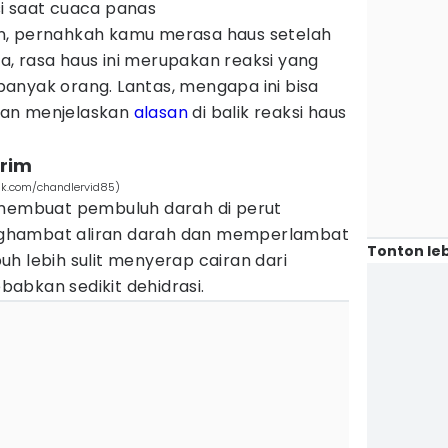
i saat cuaca panas
n, pernahkah kamu merasa haus setelah
, rasa haus ini merupakan reaksi yang
anyak orang. Lantas, mengapa ini bisa
 akan menjelaskan
alasan
di balik reaksi haus
krim
pik.com/chandlervid85)
 membuat pembuluh darah di perut
ghambat aliran darah dan memperlambat
Tonton leb
h lebih sulit menyerap cairan dari
abkan sedikit dehidrasi.