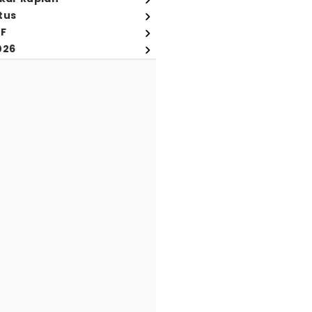
tus
FF
026