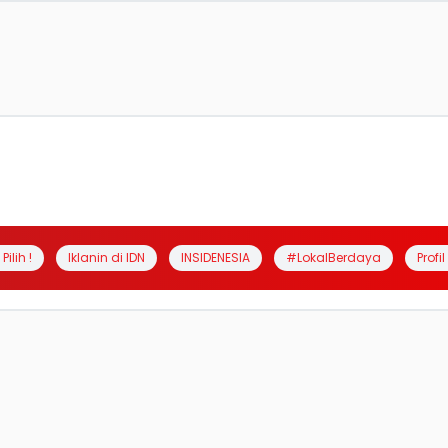
Pilih !
Iklanin di IDN
INSIDENESIA
#LokalBerdaya
Profi