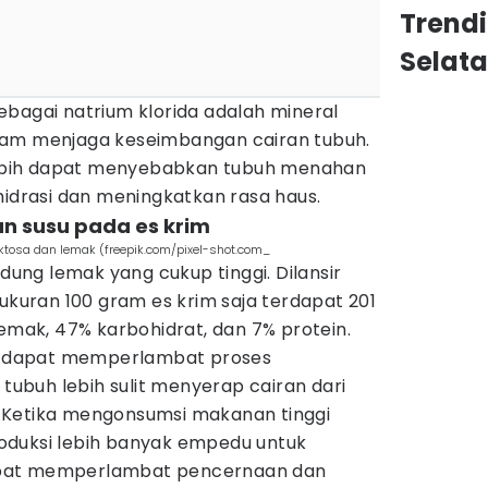
Trend
Selat
ebagai natrium klorida adalah mineral
lam menjaga keseimbangan cairan tubuh.
bih dapat menyebabkan tubuh menahan
hidrasi dan meningkatkan rasa haus.
n susu pada es krim
tosa dan lemak (freepik.com/pixel-shot.com_
ng lemak yang cukup tinggi. Dilansir
ukuran 100 gram es krim saja terdapat 201
lemak, 47% karbohidrat, dan 7% protein.
ni dapat memperlambat proses
buh lebih sulit menyerap cairan dari
 Ketika mengonsumsi makanan tinggi
oduksi lebih banyak empedu untuk
pat memperlambat pencernaan dan