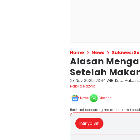
Home
News
Sulawesi Se
Alasan Menga
Setelah Makan
23 Nov 2025, 23:44 WIB
Kota Makass
Nabila Nazwa
News
Channel
ilustrasi seseorang makan es krim (pexe
Intinya Sih