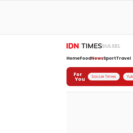
SULSEL
Home
Food
News
Sport
Travel
For
Soccer Times
Yuk 
You