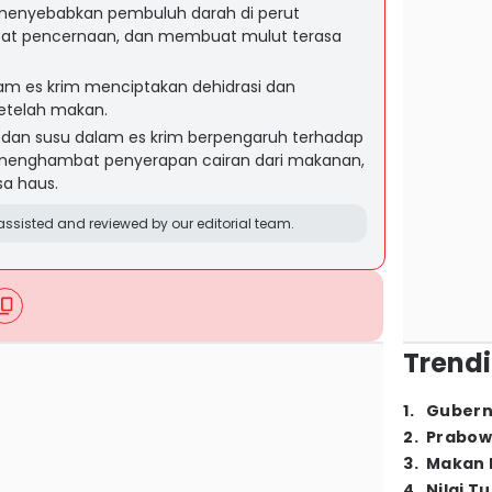
 menyebabkan pembuluh darah di perut
t pencernaan, dan membuat mulut terasa
am es krim menciptakan dehidrasi dan
etelah makan.
dan susu dalam es krim berpengaruh terhadap
menghambat penyerapan cairan dari makanan,
a haus.
ssisted and reviewed by our editorial team.
Trendi
1
.
Gubern
2
.
Prabow
3
.
Makan B
4
.
Nilai T