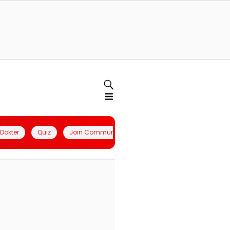
l Dokter
Quiz
Join Community