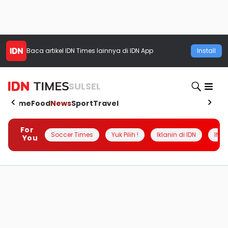
Baca artikel
IDN Times
lainnya di IDN App
Install
SULSEL
Home
Food
News
Sport
Travel
For
Soccer Times
Yuk Pilih !
Iklanin di IDN
INSI
You