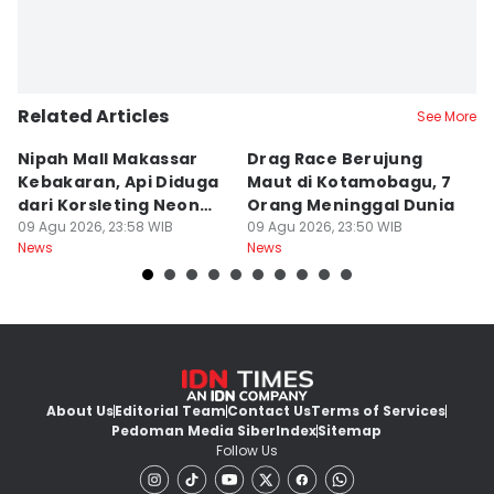
Related Articles
See More
Nipah Mall Makassar
Drag Race Berujung
Ja
Kebakaran, Api Diduga
Maut di Kotamobagu, 7
Pa
dari Korsleting Neon
Orang Meninggal Dunia
M
Box
09 Agu 2026, 23:58 WIB
09 Agu 2026, 23:50 WIB
K
09
News
News
Ne
About Us
Editorial Team
Contact Us
Terms of Services
Pedoman Media Siber
Index
Sitemap
Follow Us