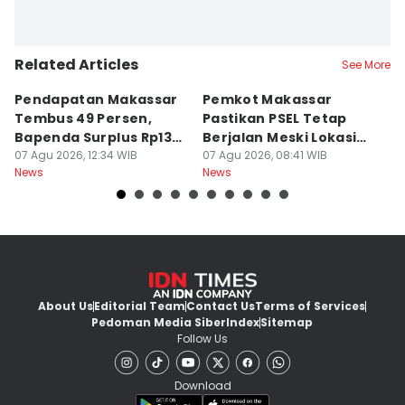
Related Articles
See More
Pendapatan Makassar
Pemkot Makassar
W
Tembus 49 Persen,
Pastikan PSEL Tetap
Z
Bapenda Surplus Rp130
Berjalan Meski Lokasi
L
Miliar
07 Agu 2026, 12:34 WIB
Belum Final
07 Agu 2026, 08:41 WIB
07
News
News
Ne
About Us
Editorial Team
Contact Us
Terms of Services
Pedoman Media Siber
Index
Sitemap
Follow Us
Download