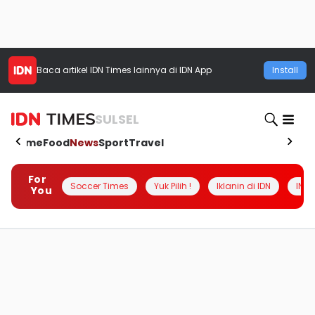
Baca artikel
IDN Times
lainnya di IDN App
Install
SULSEL
Home
Food
News
Sport
Travel
For
Soccer Times
Yuk Pilih !
Iklanin di IDN
INSI
You