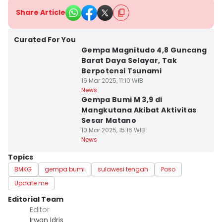
Share Article
Curated For You
Gempa Magnitudo 4,8 Guncang
Barat Daya Selayar, Tak
Berpotensi Tsunami
16 Mar 2025, 11:10 WIB
News
Gempa Bumi M 3,9 di
Mangkutana Akibat Aktivitas
Sesar Matano
10 Mar 2025, 15:16 WIB
News
Topics
BMKG
gempa bumi
sulawesi tengah
Poso
Update me
Editorial Team
Editor
Irwan Idris