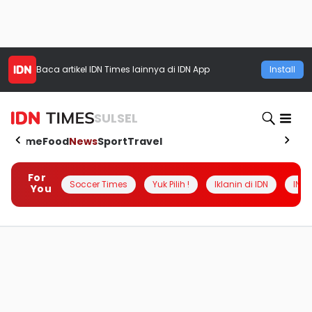
Baca artikel
IDN Times
lainnya di IDN App
Install
SULSEL
Home
Food
News
Sport
Travel
For
Soccer Times
Yuk Pilih !
Iklanin di IDN
INSI
You