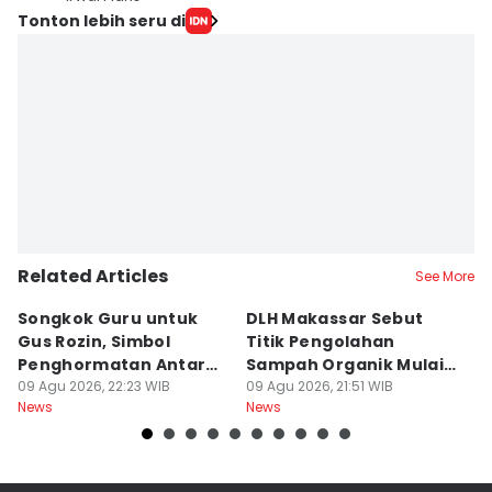
Tonton lebih seru di
Related Articles
See More
Songkok Guru untuk
DLH Makassar Sebut
[
Gus Rozin, Simbol
Titik Pengolahan
M
Penghormatan Antar
Sampah Organik Mulai
P
Ulama
09 Agu 2026, 22:23 WIB
Bermunculan
09 Agu 2026, 21:51 WIB
P
09
News
News
Ne