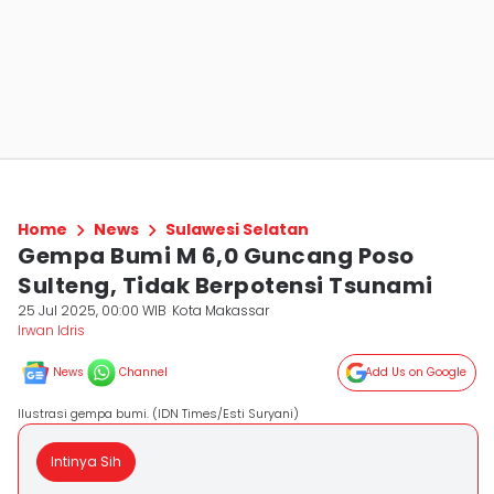
Home
News
Sulawesi Selatan
Gempa Bumi M 6,0 Guncang Poso
Sulteng, Tidak Berpotensi Tsunami
25 Jul 2025, 00:00 WIB
Kota Makassar
Irwan Idris
News
Channel
Add Us on Google
Ilustrasi gempa bumi. (IDN Times/Esti Suryani)
Intinya Sih