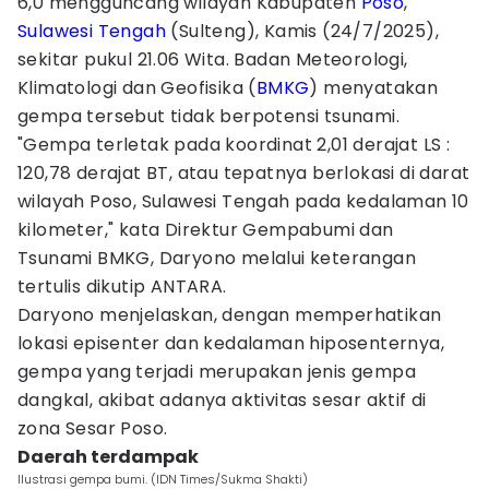
6,0 mengguncang wilayah Kabupaten
Poso
,
Sulawesi Tengah
(Sulteng), Kamis (24/7/2025),
sekitar pukul 21.06 Wita. Badan Meteorologi,
Klimatologi dan Geofisika (
BMKG
) menyatakan
gempa tersebut tidak berpotensi tsunami.
"Gempa terletak pada koordinat 2,01 derajat LS :
120,78 derajat BT, atau tepatnya berlokasi di darat
wilayah Poso, Sulawesi Tengah pada kedalaman 10
kilometer," kata Direktur Gempabumi dan
Tsunami BMKG, Daryono melalui keterangan
tertulis dikutip ANTARA.
Daryono menjelaskan, dengan memperhatikan
lokasi episenter dan kedalaman hiposenternya,
gempa yang terjadi merupakan jenis gempa
dangkal, akibat adanya aktivitas sesar aktif di
zona Sesar Poso.
Daerah terdampak
Ilustrasi gempa bumi. (IDN Times/Sukma Shakti)