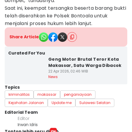
dompet," tandasnya.
Saat ini, keempat tersangka beserta barang bukti
telah diserahkan ke Polsek Bontoala untuk
menjalani proses hukum lebih lanjut.
Share Article
Curated For You
Geng Motor Brutal Teror Kota
Makassar, Satu Warga Dibacok
22 Apr 2026, 02:46 WIB
News
Topics
kriminalitas
makassar
penganiayaan
Kejahatan Jalanan
Update me
Sulawesi Selatan
Editorial Team
Editor
Irwan Idris
Tonton lebih seru di