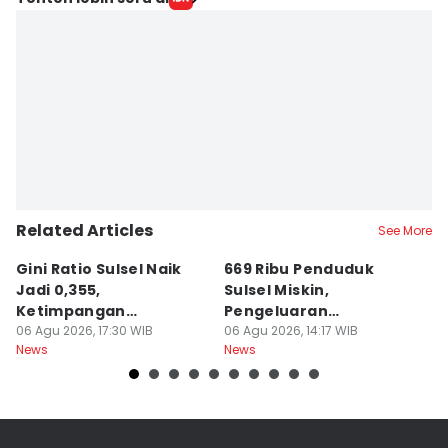
Related Articles
See More
Gini Ratio Sulsel Naik
669 Ribu Penduduk
B
Jadi 0,355,
Sulsel Miskin,
T
Ketimpangan
Pengeluaran
D
Perdesaan Meningkat
06 Agu 2026, 17:30 WIB
Terbesarnya Rokok
06 Agu 2026, 14:17 WIB
P
06
News
News
Ne