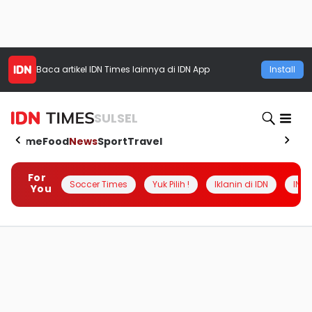
Baca artikel
IDN Times
lainnya di IDN App
Install
SULSEL
Home
Food
News
Sport
Travel
For
Soccer Times
Yuk Pilih !
Iklanin di IDN
INSI
You