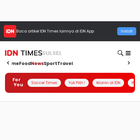
Baca artikel
IDN Times
lainnya di IDN App
Install
SULSEL
Home
Food
News
Sport
Travel
For
Soccer Times
Yuk Pilih !
Iklanin di IDN
INSI
You