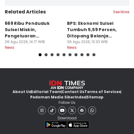
Related Articles
See More
669 Ribu Penduduk
BPS: Ekonomi Sulsel
B
Sulsel Miskin,
Tumbuh 5,59 Persen,
P
Pengeluaran
Ditopang Belanja
M
Terbesarnya Rokok
06 Agu 2026, 14:17 WIB
Pemerintah
06 Agu 2026, 13:33 WIB
B
06
News
News
Ne
About Us
Editorial Team
Contact Us
Terms of Services
Pedoman Media Siber
Index
Sitemap
Follow Us
Download