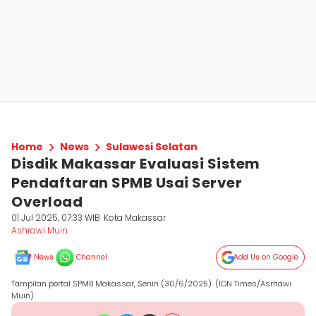
Home
News
Sulawesi Selatan
Disdik Makassar Evaluasi Sistem
Pendaftaran SPMB Usai Server
Overload
01 Jul 2025, 07:33 WIB
Kota Makassar
Ashrawi Muin
News
Channel
Add Us on Google
Tampilan portal SPMB Makassar, Senin (30/6/2025). (IDN Times/Asrhawi
Muin)