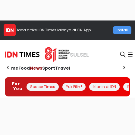
Baca artikel
IDN Times
lainnya di IDN App
Install
SULSEL
Home
Food
News
Sport
Travel
For
Soccer Times
Yuk Pilih !
Iklanin di IDN
INSI
You