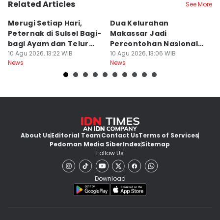
Related Articles
See More
Merugi Setiap Hari,
Dua Kelurahan
G
Peternak di Sulsel Bagi-
Makassar Jadi
M
bagi Ayam dan Telur
Percontohan Nasional
Ti
Gratis
10 Agu 2026, 13:22 WIB
Sadar HAM
10 Agu 2026, 13:06 WIB
10
News
News
Ne
About Us
Editorial Team
Contact Us
Terms of Services
Pedoman Media Siber
Index
Sitemap
Follow Us
Download