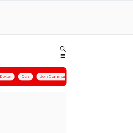
l Dokter
Quiz
Join Community