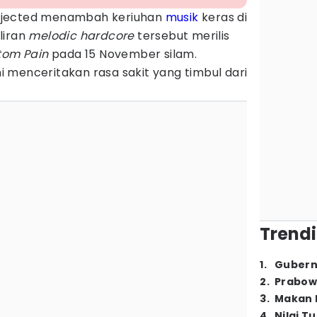
jected menambah keriuhan
musik
keras di
liran
melodic hardcore
tersebut merilis
tom Pain
pada 15 November silam.
ni menceritakan rasa sakit yang timbul dari
Trendi
1
.
Gubern
2
.
Prabow
3
.
Makan B
4
.
Nilai T