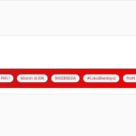
Pilih !
Iklanin di IDN
INSIDENESIA
#LokalBerdaya
Profi