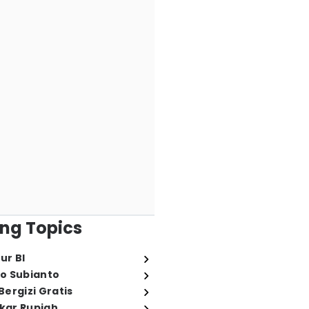
ng Topics
ur BI
o Subianto
ergizi Gratis
ukar Rupiah