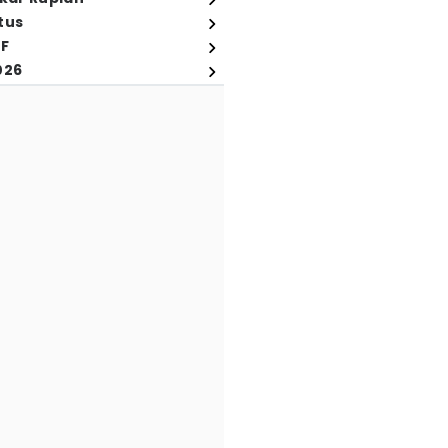
tus
FF
026