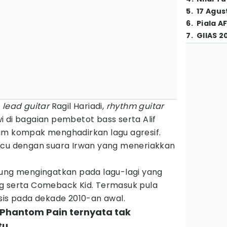
5
.
17 Agus
6
.
Piala A
7
.
GIIAS 2
,
lead guitar
Ragil Hariadi,
rhythm guitar
 di bagaian pembetot bass serta Alif
um kompak menghadirkan lagu agresif.
acu dengan suara Irwan yang meneriakkan
sung mengingatkan pada lagu-lagi yang
g serta Comeback Kid. Termasuk pula
sis pada dekade 2010-an awal.
 Phantom Pain ternyata tak
tu