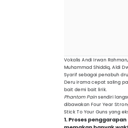
Vokalis Andi Irwan Rahman
Muhammad Shiddiq, Aldi Dwi
Syarif sebagai penabuh dr
Deru irama cepat saling p
bait demi bait lirik.
Phantom Pain
sendiri lang
dibawakan Four Year Stron
Stick To Your Guns yang ek
1. Proses penggarapan
memakan banyak wak