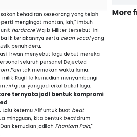
More 
rasakan kehadiran seseorang yang telah
eperti mengingat mantan, lah," imbuh
 unit
hardcore
Wajib Militer tersebut. Ini
balik teriakannya serta
clean vocal
yang
usik penuh deru.
rasi, Irwan menyebut lagu debut mereka
ersonal seluruh personel Dejected.
tom Pain
tak memakan waktu lama.
r milik Ragil. Ia kemudian menyambangi
kam
riff
gitar yang jadi cikal bakal lagu.
core ternyata jadi bentuk kompromi
ted
 Lalu ketemu Alif untuk buat
beat
dua mingguan, kita bentuk
beat
drum
. Dan kemudian jadilah
Phantom Pain
,"
.