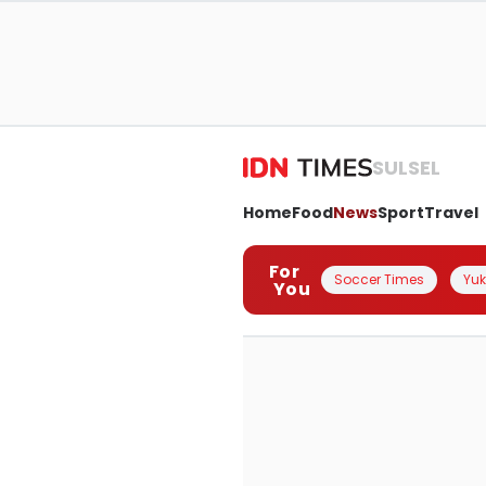
SULSEL
Home
Food
News
Sport
Travel
For
Soccer Times
Yuk 
You