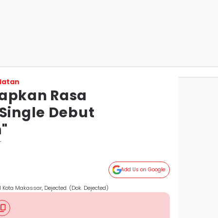
latan
uapkan Rasa
 Single Debut
"
r
Add Us on Google
 Kota Makassar, Dejected. (Dok. Dejected)