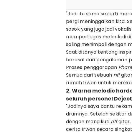
"Jadi itu sama seperti me
pergi meninggalkan kita. S
sosok yang juga jadi vokalis
mempertegas melankoli di 
saling menimpali dengan m
Saat ditanya tentang inspi
berasal dari pengalaman p
Proses penggarapan
Phan
Semua dari sebuah
riff
gita
rumah Irwan untuk mere
2. Warna melodic hard
seluruh personel Dejec
"Jadinya saya bantu rekam.
drumnya. Setelah sekitar 
dengan mengikuti
riff
gitar
cerita Irwan secara singkat