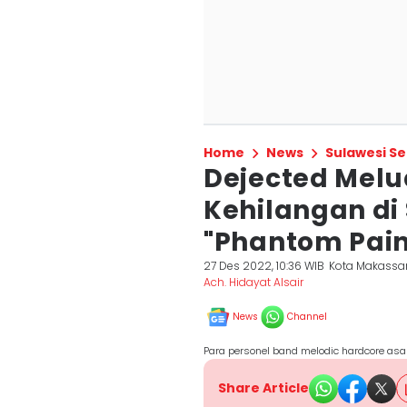
Home
News
Sulawesi Se
Dejected Mel
Kehilangan di
"Phantom Pain
27 Des 2022, 10:36 WIB
Kota Makassa
Ach. Hidayat Alsair
News
Channel
Para personel band melodic hardcore asal
Share Article