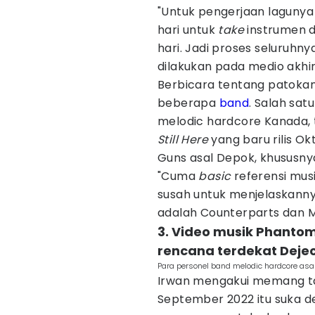
"Untuk pengerjaan lagunya i
hari untuk
take
instrumen d
hari. Jadi proses seluruhn
dilakukan pada medio akhi
Berbicara tentang patokan
beberapa
band
. Salah sat
melodic hardcore Kanada,
Still Here
yang baru rilis O
Guns asal Depok, khususn
"Cuma
basic
referensi musi
susah untuk menjelaskannya
adalah Counterparts dan M
3. Video musik Phantom
rencana terdekat Deje
Para personel band melodic hardcore asa
Irwan mengakui memang ta
September 2022 itu suka 