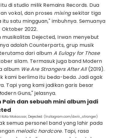
tu di studio milik Remains Records. Dua
an vokal, dan proses
mixing
sekitar tiga
ya itu satu mingguan," imbuhnya. Semuanya
r Oktober 2022.
 musikalitas Dejected, Irwan menyebut
unya adalah Counterparts, grup musik
 terutama dari album
A Eulogy for Those
ktober silam. Termasuk juga band Modern
ya album
We Are Strangers After All
(2019).
k kami berlima itu beda-beda. Jadi agak
. Tapi yang kami jadikan garis besar
odern Guns," jelasnya.
 Pain dan sebuah mini album jadi
cted
l Kota Makassar, Dejected. (Instagram.com/dwiii_stranger)
k semua personel band yang lahir pada
dengan
melodic hardcore
. Tapi, rasa