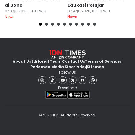
di Bone
Edukasi Pelajar
H
07 Agu 2026, 01:38 WIB
07 Agu 2026, 00:39 WIB
T
06
News
News
Ne
About Us
Editorial Team
Contact Us
Terms of Services
Pedoman Media Siber
Index
Sitemap
Follow Us
Download
© 2026 IDN. All Rights Reserved.