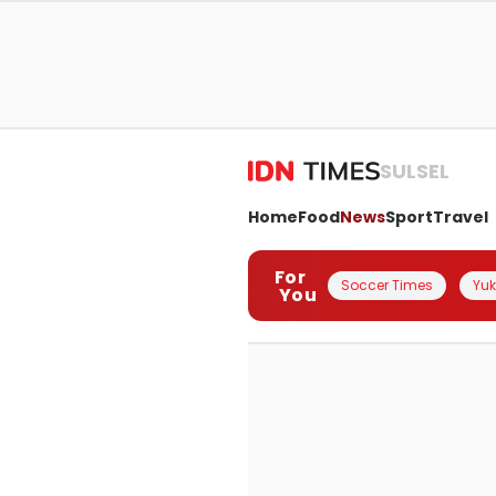
SULSEL
Home
Food
News
Sport
Travel
For
Soccer Times
Yuk 
You