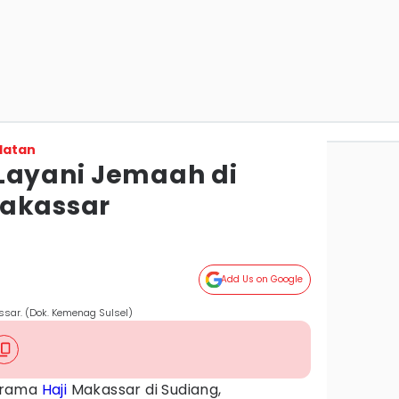
latan
Layani Jemaah di
Makassar
Add Us on Google
sar. (Dok. Kemenag Sulsel)
srama
Haji
Makassar di Sudiang,