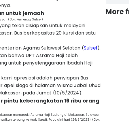
pnya.
More 
kan untuk jemaah
sar. (Dok. Kemenag Sulsel)
 yang telah disiapkan untuk melayani
ssar. Bus berkapasitas 20 kursi dan satu
enterian Agama Sulawesi Selatan (
Sulsel
),
n bahwa UPT Asrama Haji telah
ng untuk penyelenggaraan Ibadah Haji
 kami apresiasi adalah penyiapan Bus
lar apel siaga di halaman Wisma Jabal Uhud
 Makassar, pada Jumat (10/5/2024).
r pintu keberangkatan 16 ribu orang
Makassar memasuki Asrama Haji Sudiang di Makassar, Sulawesi
adwalkan terbang ke Arab Saudi, Rabu dini hari (24/5/2023). (Dok.