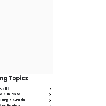
ng Topics
ur BI
o Subianto
ergizi Gratis
ukar Rupiah