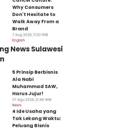
Cancel Culture:
Why Consumers
Don't Hesitate to
Walk Away From a
Brand
7 Aug 2026, 11:00 WIB
English
ing News Sulawesi
an
5 Prinsip Berbisnis
Ala Nabi
Muhammad SAW,
Harus Jujur!
07 Agu 2026, 21:48 WIB
News
4 Ide Usaha yang
Tak Lekang Waktu:
Peluang Bisnis