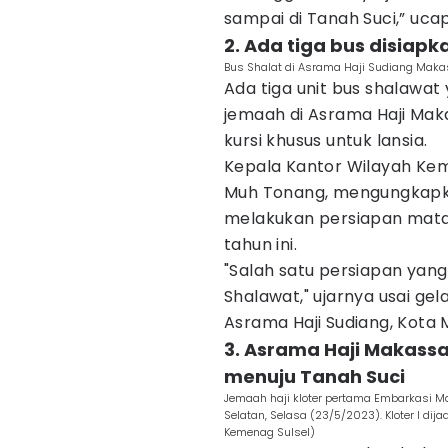
sampai di Tanah Suci,” uca
2. Ada tiga bus disiap
Bus Shalat di Asrama Haji Sudiang Makas
Ada tiga unit bus shalawat
jemaah di Asrama Haji Maka
kursi khusus untuk lansia.
Kepala Kantor Wilayah Kem
Muh Tonang, mengungkapka
melakukan persiapan mata
tahun ini.
"Salah satu persiapan yang
Shalawat," ujarnya usai ge
Asrama Haji Sudiang, Kota
3. Asrama Haji Makassa
menuju Tanah Suci
Jemaah haji kloter pertama Embarkasi 
Selatan, Selasa (23/5/2023). Kloter I dij
Kemenag Sulsel)