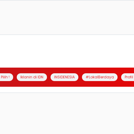
Pilih !
Iklanin di IDN
INSIDENESIA
#LokalBerdaya
Profi