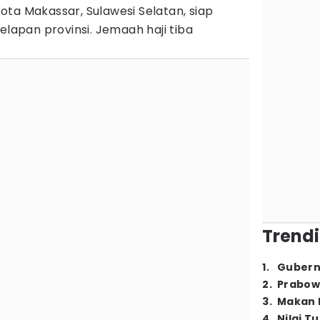
ta Makassar, Sulawesi Selatan, siap
elapan provinsi. Jemaah haji tiba
Trendi
1
.
Gubern
2
.
Prabow
3
.
Makan B
4
.
Nilai T