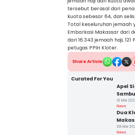
jemaah haji dari kuota aw
tersebut berasal dari pen
kuota sebesar 64, dan seli
Total keseluruhan jemaah 
Embarkasi Makassar dari de
dari 16.343 jemaah haji, 12
petugas PPIH Kloter.
Share Article
Curated For You
Apel S
Sambu
10 Mei 202
News
Dua Kl
Makass
08 Mei 202
News