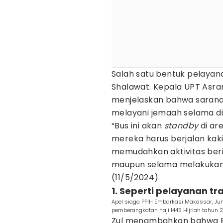
Salah satu bentuk pelayan
Shalawat. Kepala UPT Asrama
menjelaskan bahwa sarana 
melayani jemaah selama di
“Bus ini akan
standby
di ar
mereka harus berjalan kaki
memudahkan aktivitas beri
maupun selama melakukan ak
(11/5/2024).
1. Seperti pelayanan t
Apel siaga PPIH Embarkasi Makassar, J
pemberangkatan haji 1445 Hijriah tahun 
Zul menambahkan bahwa Bus