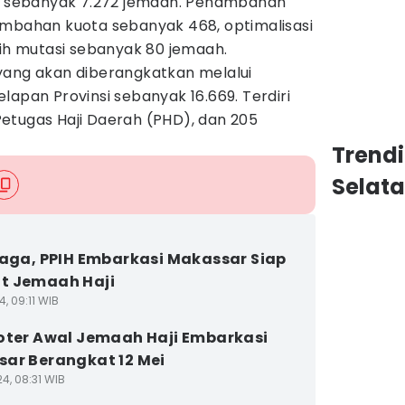
al sebanyak 7.272 jemaah. Penambahan
ambahan kuota sebanyak 468, optimalisasi
sih mutasi sebanyak 80 jemaah.
yang akan diberangkatkan melalui
lapan Provinsi sebanyak 16.669. Terdiri
1 Petugas Haji Daerah (PHD), dan 205
Trend
Selat
iaga, PPIH Embarkasi Makassar Siap
t Jemaah Haji
4, 09:11 WIB
oter Awal Jemaah Haji Embarkasi
ar Berangkat 12 Mei
4, 08:31 WIB