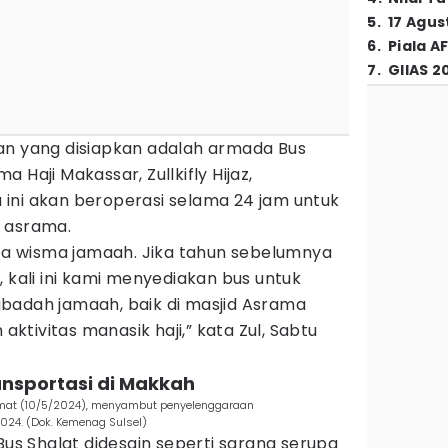
5
.
17 Agus
6
.
Piala A
7
.
GIIAS 2
an yang disiapkan adalah armada Bus
 Haji Makassar, Zullkifly Hijaz,
ini akan beroperasi selama 24 jam untuk
 asrama.
ea wisma jamaah. Jika tahun sebelumnya
, kali ini kami menyediakan bus untuk
badah jamaah, baik di masjid Asrama
tivitas manasik haji,” kata Zul, Sabtu
ransportasi di Makkah
umat (10/5/2024), menyambut penyelenggaraan
2024. (Dok. Kemenag Sulsel)
 Shalat didesain seperti sarana serupa