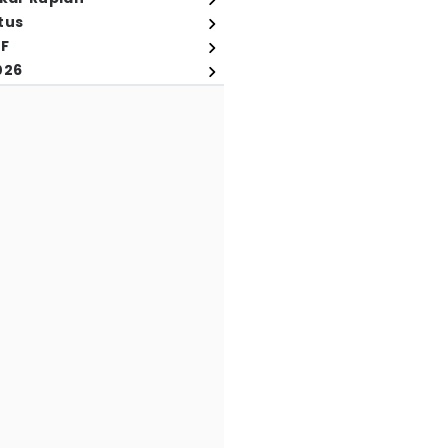
tus
FF
026