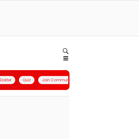
l Dokter
Quiz
Join Community