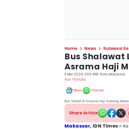
Home
News
Sulawesi Se
Bus Shalawat 
Asrama Haji 
11 Mei 2024, 09:11 WIB
Kota Makassar
Aan Pranata
News
Channel
Bus Shalat di Asrama Haji Sudiang Makas
Share Article
Makassar
, IDN Times -
A