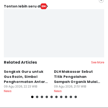
Editor
Tonton lebih seru di
Irwan Idris
Editor
Elias
Related Articles
See More
Songkok Guru untuk
DLH Makassar Sebut
[
Gus Rozin, Simbol
Titik Pengolahan
M
Penghormatan Antar
Sampah Organik Mulai
P
Ulama
09 Agu 2026, 22:23 WIB
Bermunculan
09 Agu 2026, 21:51 WIB
P
09
News
News
Ne