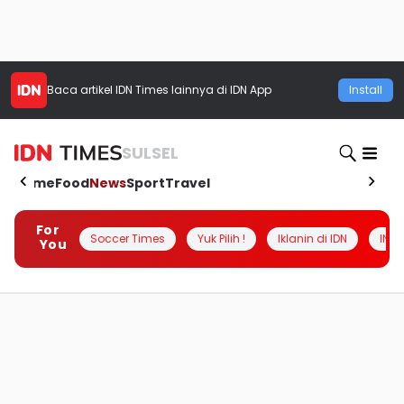
Baca artikel
IDN Times
lainnya di IDN App
Install
SULSEL
Home
Food
News
Sport
Travel
For
Soccer Times
Yuk Pilih !
Iklanin di IDN
INSI
You