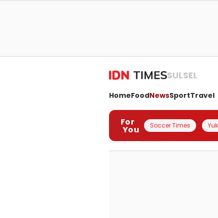
SULSEL
Home
Food
News
Sport
Travel
For
Soccer Times
Yuk 
You