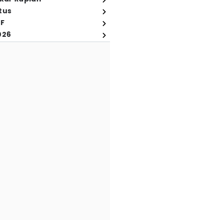
tus
FF
026