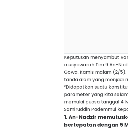
Keputusan menyambut Rama
musyawarah Tim 9 An-Nadzir
Gowa, Kamis malam (2/5).
tanda alam yang menjadi r
“Didapatkan suatu konstit
parameter yang kita selama
memulai puasa tanggal 4 Me
Samiruddin Pademmui kepad
1. An-Nadzir memutus
bertepatan dengan 5 M