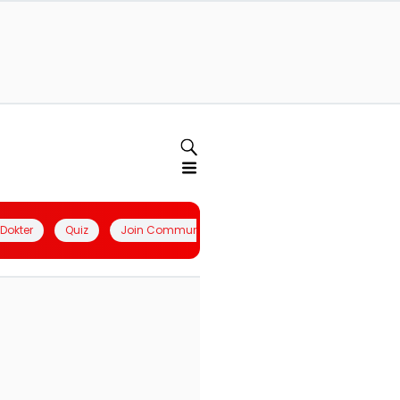
l Dokter
Quiz
Join Community