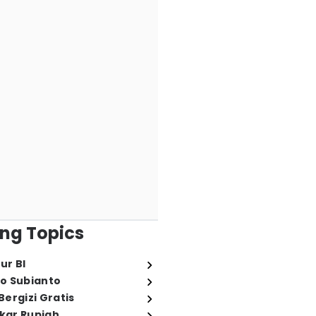
ng Topics
ur BI
o Subianto
ergizi Gratis
ukar Rupiah