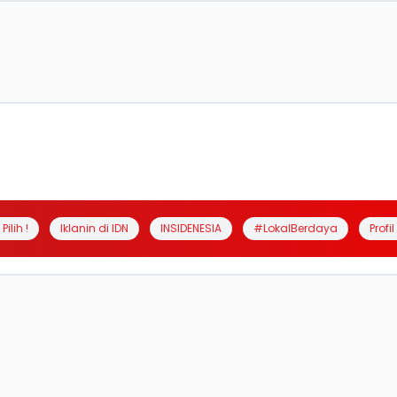
Pilih !
Iklanin di IDN
INSIDENESIA
#LokalBerdaya
Profi