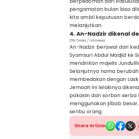
berpedoman dari Rasululla
pengamatan bulan bisa dila
kita ambil keputusan berda
melanjutkan.
4. An-Nadzir dikenal d
IDN Times / Istimewa
An-Nadzir berawal dari k
Syamsuri Abdul Madjid ke Su
mendirikan majelis Jundul
Selanjutnya nama berubah 
membedakan dengan Laska
Jemaah ini lelakinya dikena
pakaian dan sorban serba 
menggunakan jilbab besar. 
seribu orang.
Share Article