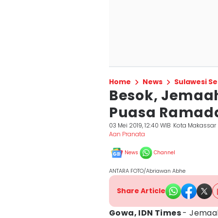
Home
News
Sulawesi Se
Besok, Jemaah
Puasa Ramad
03 Mei 2019, 12:40 WIB
Kota Makassar
Aan Pranata
News
Channel
ANTARA FOTO/Abriawan Abhe
Share Article
Gowa, IDN Times
- Jemaa