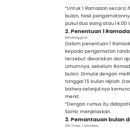
“Untuk 1 Ramadan secara
f
bulan, hasil pengamatannya
pukul dua siang atau 14.00 
2. Penentuan 1 Ramad
Kemenag.go.id
Dalam penentuan 1 Ramad
kepada pengamatan tanda 
tersebut diwariskan dari 
Umumnya, sebelum Ramadan
bulan. Dimulai dengan me
tanggal 15 bulan Hijriah. D
bahwa selanjutnya kemuncu
menit.
“Dengan rumus itu didapatk
Samir menjelaskan.
3. Pemantauan bulan di
IDN Times / Istimewa