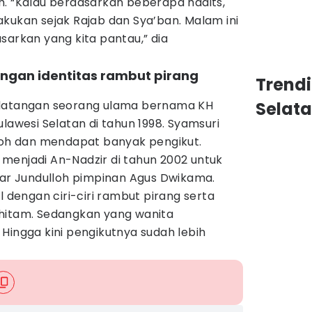
h. “Kalau berdasarkan beberapa hadits,
kukan sejak Rajab dan Sya’ban. Malam ini
sarkan yang kita pantau,” dia
engan identitas rambut pirang
Trend
edatangan seorang ulama bernama KH
Selat
lawesi Selatan di tahun 1998. Syamsuri
lloh dan mendapat banyak pengikut.
menjadi An-Nadzir di tahun 2002 untuk
r Jundulloh pimpinan Agus Dwikama.
l dengan ciri-ciri rambut pirang serta
hitam. Sedangkan yang wanita
Hingga kini pengikutnya sudah lebih