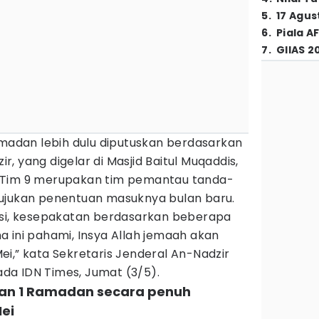
5
.
17 Agus
6
.
Piala A
7
.
GIIAS 2
dan lebih dulu diputuskan berdasarkan
, yang digelar di Masjid Baitul Muqaddis,
 Tim 9 merupakan tim pemantau tanda-
ujukan penentuan masuknya bulan baru.
usi, kesepakatan berdasarkan beberapa
 ini pahami, Insya Allah jemaah akan
i,” kata Sekretaris Jenderal An-Nadzir
a IDN Times, Jumat (3/5).
kan 1 Ramadan secara penuh
ei