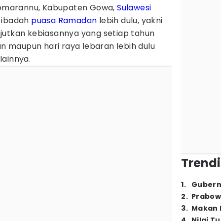
omarannu, Kabupaten Gowa,
Sulawesi
n ibadah
puasa
Ramadan
lebih dulu, yakni
jutkan kebiasannya yang setiap tahun
 maupun hari raya lebaran lebih dulu
lainnya.
Trendi
1
.
Gubern
2
.
Prabow
3
.
Makan B
4
.
Nilai T