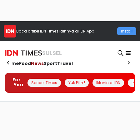
Baca artikel
IDN Times
lainnya di IDN App
Install
SULSEL
Home
Food
News
Sport
Travel
For
Soccer Times
Yuk Pilih !
Iklanin di IDN
INSI
You