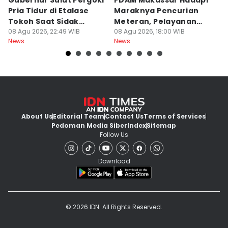
Gubernur Sulut Pergoki
PDAM Makassar Hadapi
P
Pria Tidur di Etalase
Maraknya Pencurian
M
Tokoh Saat Sidak
Meteran, Pelayanan
A
Gedung
08 Agu 2026, 22:49 WIB
Ikut Terdampak
08 Agu 2026, 18:00 WIB
K
08
News
News
Ne
About Us
Editorial Team
Contact Us
Terms of Services
Pedoman Media Siber
Index
Sitemap
Follow Us
Download
© 2026 IDN. All Rights Reserved.