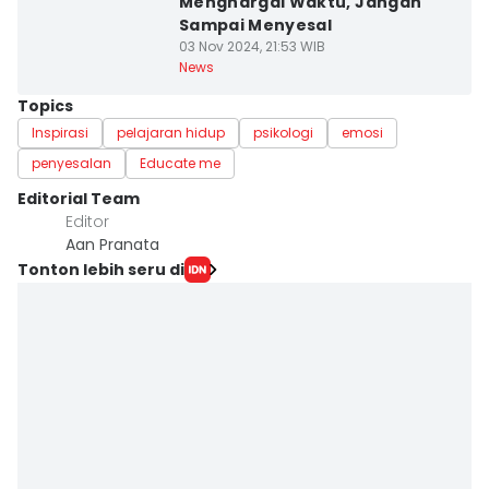
Menghargai Waktu, Jangan
Sampai Menyesal
03 Nov 2024, 21:53 WIB
News
Topics
Inspirasi
pelajaran hidup
psikologi
emosi
penyesalan
Educate me
Editorial Team
Editor
Aan Pranata
Tonton lebih seru di