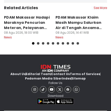
Related Articles
See More
PDAM Makassar Hadapi
PDAM Makassar Klaim
K
Maraknya Pencurian
Masih Mampu Salurkan
B
Meteran, Pelayanan
Air di Tengah Ancaman
K
Ikut Terdampak
08 Agu 2026, 18:00 WIB
Kekeringan
08 Agu 2026, 14:41 WIB
D
08
News
News
Ne
About Us
Editorial Team
Contact Us
Terms of Services
Pedoman Media Siber
Index
Sitemap
Follow Us
Download