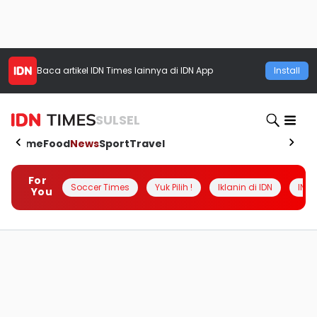
Baca artikel
IDN Times
lainnya di IDN App
Install
SULSEL
Home
Food
News
Sport
Travel
For
Soccer Times
Yuk Pilih !
Iklanin di IDN
INSI
You