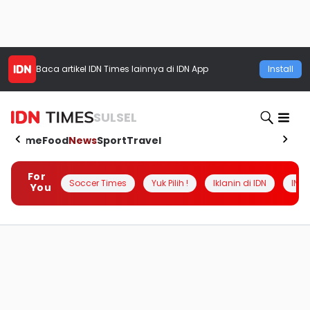
Baca artikel
IDN Times
lainnya di IDN App
Install
SULSEL
Home
Food
News
Sport
Travel
For
Soccer Times
Yuk Pilih !
Iklanin di IDN
INSI
You