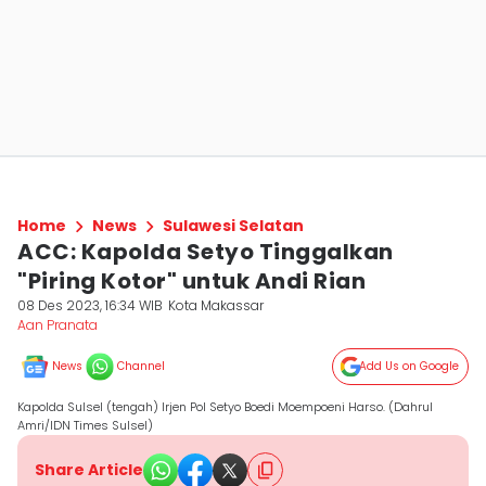
Home
News
Sulawesi Selatan
ACC: Kapolda Setyo Tinggalkan
"Piring Kotor" untuk Andi Rian
08 Des 2023, 16:34 WIB
Kota Makassar
Aan Pranata
News
Channel
Add Us on Google
Kapolda Sulsel (tengah) Irjen Pol Setyo Boedi Moempoeni Harso. (Dahrul
Amri/IDN Times Sulsel)
Share Article