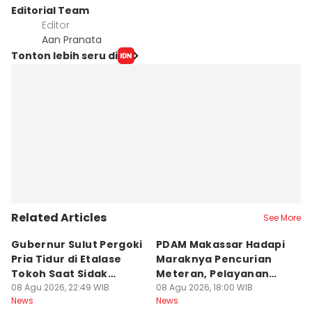
Editorial Team
Editor
Aan Pranata
Tonton lebih seru di
Related Articles
See More
Gubernur Sulut Pergoki
PDAM Makassar Hadapi
P
Pria Tidur di Etalase
Maraknya Pencurian
M
Tokoh Saat Sidak
Meteran, Pelayanan
A
Gedung
08 Agu 2026, 22:49 WIB
Ikut Terdampak
08 Agu 2026, 18:00 WIB
K
08
News
News
Ne