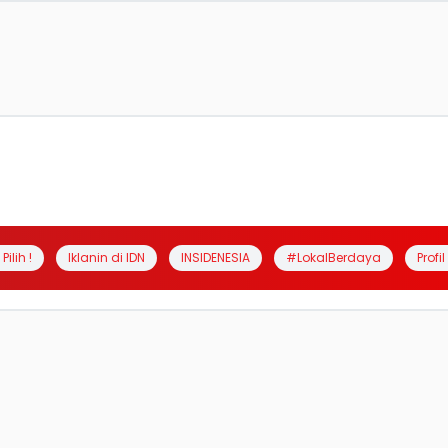
Pilih !
Iklanin di IDN
INSIDENESIA
#LokalBerdaya
Profi