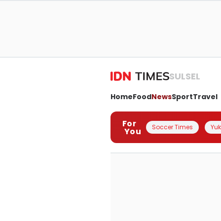
SULSEL
Home
Food
News
Sport
Travel
For
Soccer Times
Yuk 
You