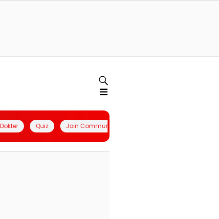
l Dokter
Quiz
Join Community