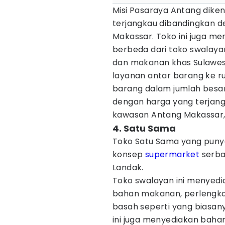
Misi Pasaraya Antang dik
terjangkau dibandingkan d
Makassar. Toko ini juga m
berbeda dari toko swalayan
dan makanan khas Sulawesi
layanan antar barang ke r
barang dalam jumlah besar
dengan harga yang terjang
kawasan Antang Makassar, M
4. Satu Sama
Toko Satu Sama yang pun
konsep
supermarket
serba
Landak.
Toko swalayan ini menyed
bahan makanan, perlengkap
basah seperti yang biasanya
ini juga menyediakan baha