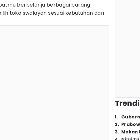
mpatmu berbelanja berbagai barang
lih toko swalayan sesuai kebutuhan dan
Trendi
1
.
Gubern
2
.
Prabow
3
.
Makan B
4
.
Nilai T