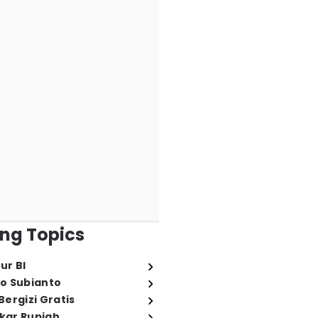
ng Topics
ur BI
o Subianto
ergizi Gratis
ukar Rupiah