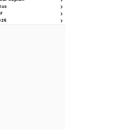
tus
FF
026