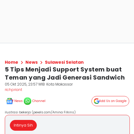
Home
News
Sulawesi Selatan
5 Tips Menjadi Support System buat
Teman yang Jadi Generasi Sandwich
05 Okt 2025, 23:57 WIB
Kota Makassar
richpriant
News
Channel
Add Us on Google
ilustrasi bekerja (pexels.com/Amina Filkins)
Intinya Sih