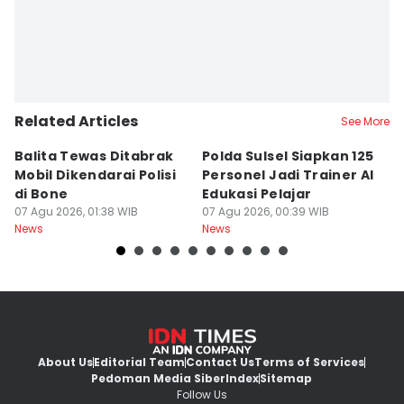
Related Articles
See More
Balita Tewas Ditabrak
Polda Sulsel Siapkan 125
G
Mobil Dikendarai Polisi
Personel Jadi Trainer AI
M
di Bone
Edukasi Pelajar
H
07 Agu 2026, 01:38 WIB
07 Agu 2026, 00:39 WIB
T
06
News
News
Ne
About Us
Editorial Team
Contact Us
Terms of Services
Pedoman Media Siber
Index
Sitemap
Follow Us