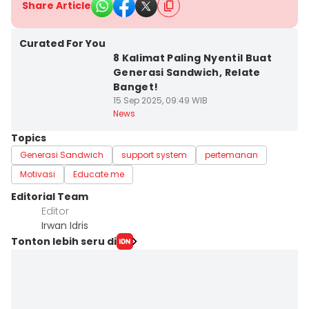
Share Article
Curated For You
8 Kalimat Paling Nyentil Buat
Generasi Sandwich, Relate
Banget!
15 Sep 2025, 09:49 WIB
News
Topics
Generasi Sandwich
support system
pertemanan
Motivasi
Educate me
Editorial Team
Editor
Irwan Idris
Tonton lebih seru di