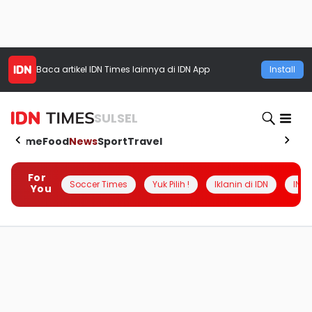
Baca artikel
IDN Times
lainnya di IDN App
Install
SULSEL
Home
Food
News
Sport
Travel
For
Soccer Times
Yuk Pilih !
Iklanin di IDN
INSI
You