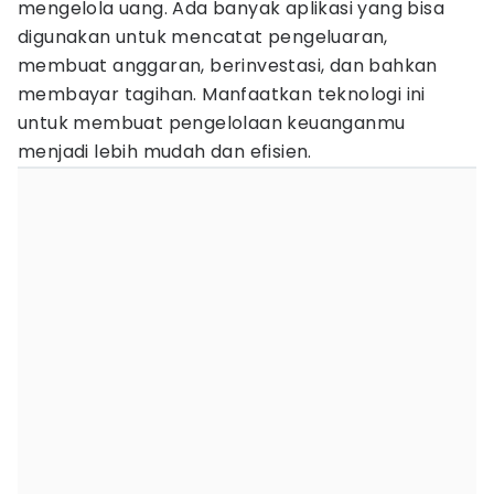
mengelola uang. Ada banyak aplikasi yang bisa
digunakan untuk mencatat pengeluaran,
membuat anggaran, berinvestasi, dan bahkan
membayar tagihan. Manfaatkan teknologi ini
untuk membuat pengelolaan keuanganmu
menjadi lebih mudah dan efisien.