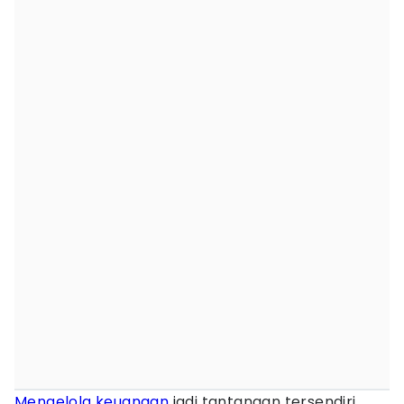
Mengelola keuangan
jadi tantangan tersendiri