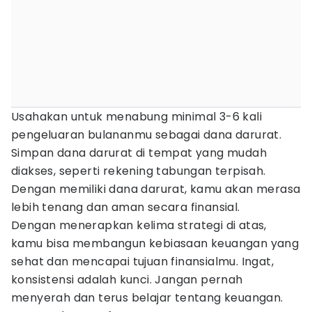
Usahakan untuk menabung minimal 3-6 kali
pengeluaran bulananmu sebagai dana darurat.
Simpan dana darurat di tempat yang mudah
diakses, seperti rekening tabungan terpisah.
Dengan memiliki dana darurat, kamu akan merasa
lebih tenang dan aman secara finansial.
Dengan menerapkan kelima strategi di atas,
kamu bisa membangun kebiasaan keuangan yang
sehat dan mencapai tujuan finansialmu. Ingat,
konsistensi adalah kunci. Jangan pernah
menyerah dan terus belajar tentang keuangan.