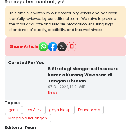
Semoga bermanfaat, ya!
This article is written by our community writers and has been
carefully reviewed by our editorial team. We strive to provide
the most accurate and reliable information, ensuring high
standards of quality, credibility, and trustworthiness.
Share Article
Curated For You
5 Strategi Mengatasi Insecure
karena Kurang Wawasan di
Tengah Obrolan
07 Okt 2024, 14:01 WIB
News
Topics
gen z
tips & trik
gaya hidup
Educate me
Mengelola Keuangan
Editorial Team