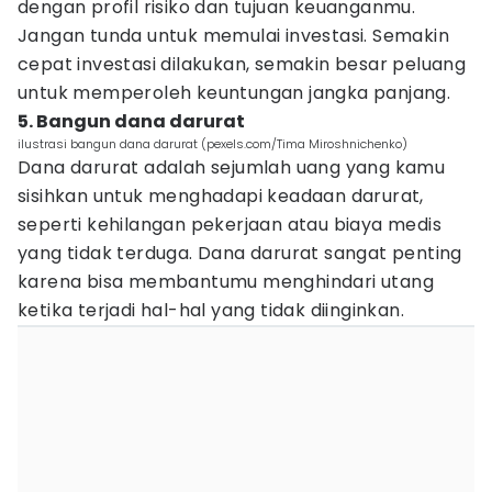
dengan profil risiko dan tujuan keuanganmu.
Jangan tunda untuk memulai investasi. Semakin
cepat investasi dilakukan, semakin besar peluang
untuk memperoleh keuntungan jangka panjang.
5. Bangun dana darurat
ilustrasi bangun dana darurat (pexels.com/Tima Miroshnichenko)
Dana darurat adalah sejumlah uang yang kamu
sisihkan untuk menghadapi keadaan darurat,
seperti kehilangan pekerjaan atau biaya medis
yang tidak terduga. Dana darurat sangat penting
karena bisa membantumu menghindari utang
ketika terjadi hal-hal yang tidak diinginkan.