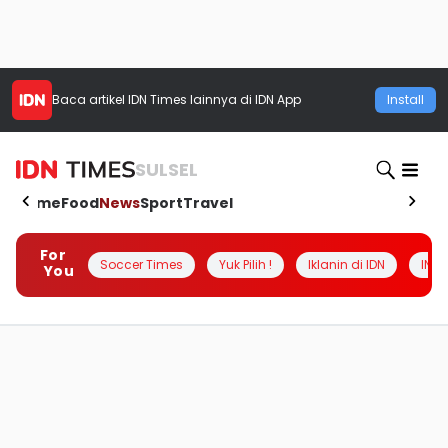
Baca artikel
IDN Times
lainnya di IDN App
Install
SULSEL
Home
Food
News
Sport
Travel
For
Soccer Times
Yuk Pilih !
Iklanin di IDN
INSI
You