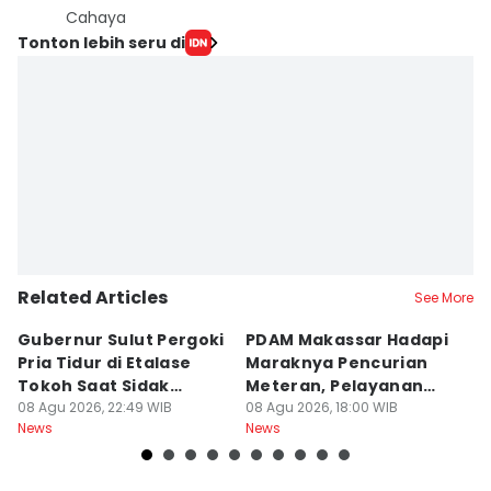
Cahaya
Tonton lebih seru di
Related Articles
See More
Gubernur Sulut Pergoki
PDAM Makassar Hadapi
P
Pria Tidur di Etalase
Maraknya Pencurian
M
Tokoh Saat Sidak
Meteran, Pelayanan
A
Gedung
08 Agu 2026, 22:49 WIB
Ikut Terdampak
08 Agu 2026, 18:00 WIB
K
08
News
News
Ne