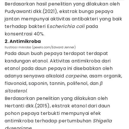
Berdasarkan hasil penelitian yang dilakukan oleh
Pudyawanti dkk.(2021), ekstrak bunga pepaya
jantan mempunyai aktivitas antibakteri yang baik
terhadap bakteri E
scherichia coli
pada
konsentrasi 40%.
2. Antimikroba
Ilustrasi mikroba (pexels.com/Edward Jenner)
Pada daun buah pepaya terdapat terdapat
kandungan etanol. Aktivitas antimikroba dari
etanol pada daun pepaya ini disebabkan oleh
adanya senyawa alkaloid
carpeine
, asam organik,
flavonoid, saponin, tannin, polifenol, dan
β
sitosterol
.
Berdasarkan penelitian yang dilakukan oleh
Hertanti dkk.(2015), ekstrak etanol dari daun
pohon pepaya terbukti mempunyai efek
antimikroba terhadap pertumbuhan
Shigella
dysenriane
.