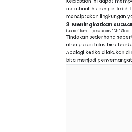
Kebiasaan ini dapat mempe
membuat hubungan lebih h
menciptakan lingkungan ya
3. Meningkatkan suasan
ilustrasi teman (pexels.com/RDNE Stock p
Tindakan sederhana sepert
atau pujian tulus bisa be
Apalagi ketika dilakukan d
bisa menjadi penyemangat 