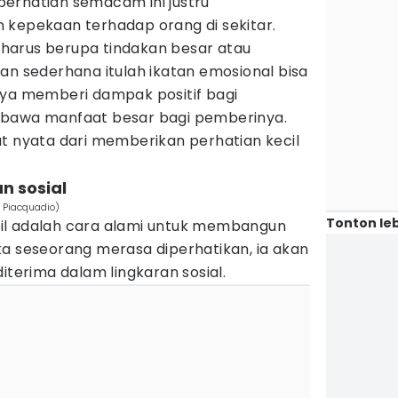
erhatian semacam ini justru
 kepekaan terhadap orang di sekitar.
lu harus berupa tindakan besar atau
an sederhana itulah ikatan emosional bisa
nya memberi dampak positif bagi
mbawa manfaat besar bagi pemberinya.
at nyata dari memberikan perhatian kecil
n sosial
 Piacquadio)
Tonton leb
il adalah cara alami untuk membangun
ka seseorang merasa diperhatikan, ia akan
iterima dalam lingkaran sosial.