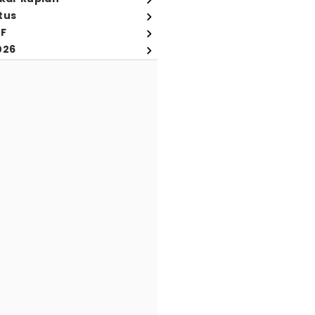
tus
FF
026