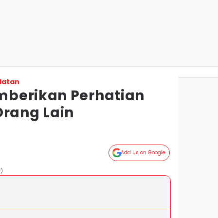
latan
mberikan Perhatian
Orang Lain
Add Us on Google
r)