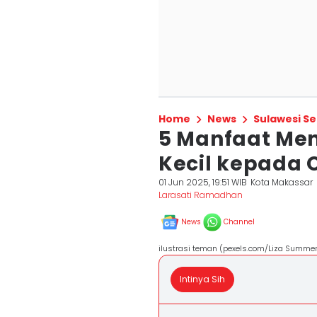
Home
News
Sulawesi Se
5 Manfaat Me
Kecil kepada 
01 Jun 2025, 19:51 WIB
Kota Makassar
Larasati Ramadhan
News
Channel
ilustrasi teman (pexels.com/Liza Summe
Intinya Sih