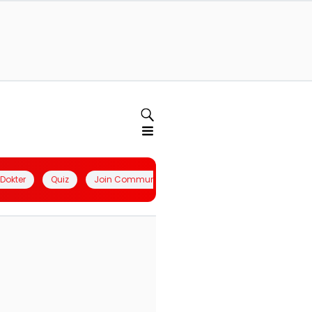
l Dokter
Quiz
Join Community