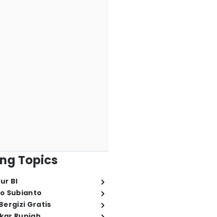
ng Topics
ur BI
o Subianto
ergizi Gratis
ukar Rupiah