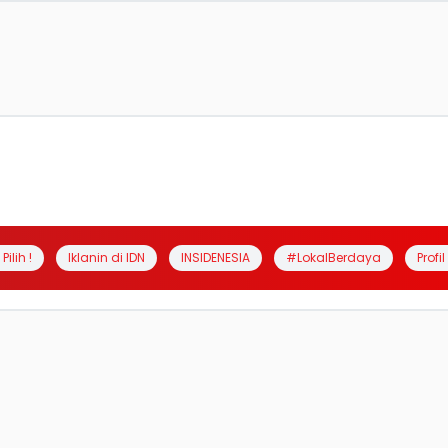
Pilih !
Iklanin di IDN
INSIDENESIA
#LokalBerdaya
Profi