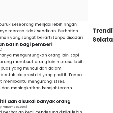
 buruk seseorang menjadi lebih ringan,
Trend
a merasa tidak sendirian. Perhatian
omen yang sangat berarti tanpa disadari.
Selat
n batin bagi pemberi
E)
anya menguntungkan orang lain, tapi
eseorang membuat orang lain merasa lebih
 puas yang muncul dari dalam.
bentuk ekspresi diri yang positif. Tanpa
pat membantu mengurangi stres,
 dan meningkatkan kesejahteraan
itif dan disukai banyak orang
By: Kaboompics.com)
perhatian kecil cenderung dinilai lebih