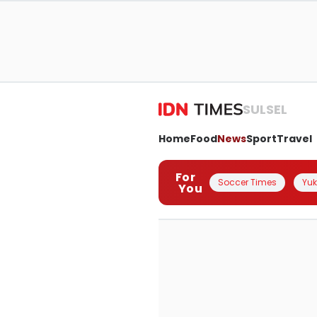
SULSEL
Home
Food
News
Sport
Travel
For
Soccer Times
Yuk 
You