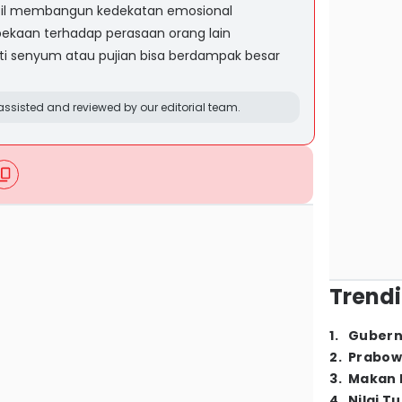
cil membangun kedekatan emosional
epekaan terhadap perasaan orang lain
ti senyum atau pujian bisa berdampak besar
ssisted and reviewed by our editorial team.
Trendi
1
.
Gubern
2
.
Prabow
3
.
Makan B
4
.
Nilai T