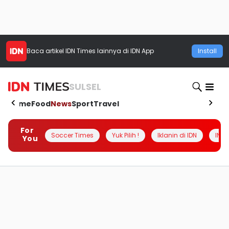
Baca artikel
IDN Times
lainnya di IDN App
Install
SULSEL
Home
Food
News
Sport
Travel
For
Soccer Times
Yuk Pilih !
Iklanin di IDN
INSI
You