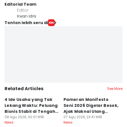
Editorial Team
Editor
Irwan Idris
Tonton lebih seru di
Related Articles
See More
4 Ide Usaha yang Tak
Pameran Manifesto
S
Lekang Waktu: Peluang
Seni 2026 Digelar Besok,
I
Bisnis Stabil di Tengah
Ajak Maknai Ulang
d
Perubahan
08 Agu 2026, 00:01 WIB
Maritim
07 Agu 2026, 23:41 WIB
07
News
News
Ne