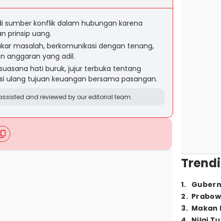
i sumber konflik dalam hubungan karena
 prinsip uang.
akar masalah, berkomunikasi dengan tenang,
 anggaran yang adil.
uasana hati buruk, jujur terbuka tentang
si ulang tujuan keuangan bersama pasangan.
ssisted and reviewed by our editorial team.
Trendi
1
.
Gubern
2
.
Prabow
3
.
Makan B
4
.
Nilai T