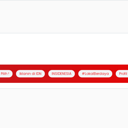
Pilih !
Iklanin di IDN
INSIDENESIA
#LokalBerdaya
Profi