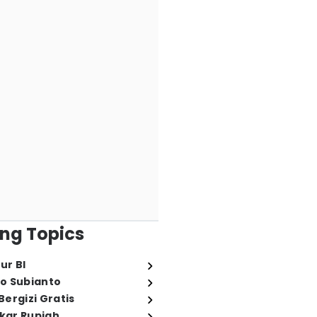
ng Topics
ur BI
o Subianto
ergizi Gratis
ukar Rupiah