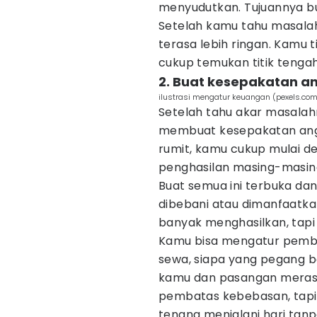
menyudutkan. Tujuannya bu
Setelah kamu tahu masalah
terasa lebih ringan. Kamu 
cukup temukan titik tengah
2. Buat kesepakatan 
ilustrasi mengatur keuangan (pexels.co
Setelah tahu akar masalah
membuat kesepakatan anggar
rumit, kamu cukup mulai 
penghasilan masing-masing
Buat semua ini terbuka da
dibebani atau dimanfaatkan.
banyak menghasilkan, tapi 
Kamu bisa mengatur pemba
sewa, siapa yang pegang be
kamu dan pasangan merasa 
pembatas kebebasan, tapi a
tenang menjalani hari tanp