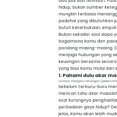
bisa jadi sulit dihindari. P
hidup, bukan sumber kete
mungkin terbiasa menangga
padahal yang dibutuhkan j
butuh keterbukaan, empati
Bukan sekadar soal siapa y
bagaimana kamu dan pasa
pandang masing-masing. D
menjaga hubungan yang se
keuangan bersama secara re
yang bisa kamu mulai dari 
1. Pahami dulu akar m
ilustrasi mengatur keuangan (pexels.com
Sebelum terburu-buru men
mencari tahu akar masalah
soal kurangnya penghasilan
perbedaan gaya hidup? D
jelas, kamu akan lebih mud