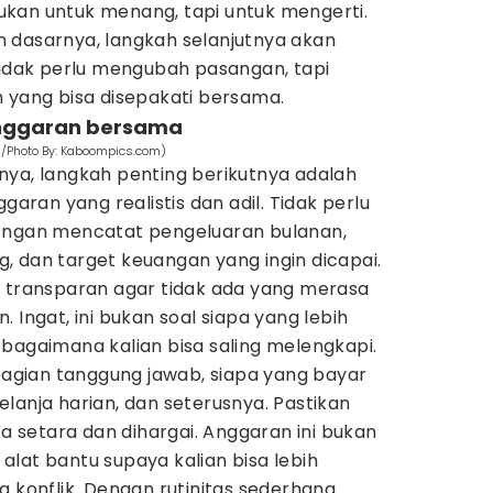
kan untuk menang, tapi untuk mengerti.
 dasarnya, langkah selanjutnya akan
tidak perlu mengubah pasangan, tapi
 yang bisa disepakati bersama.
anggaran bersama
m/Photo By: Kaboompics.com)
nya, langkah penting berikutnya adalah
an yang realistis dan adil. Tidak perlu
dengan mencatat pengeluaran bulanan,
, dan target keuangan yang ingin dicapai.
n transparan agar tidak ada yang merasa
 Ingat, ini bukan soal siapa yang lebih
bagaimana kalian bisa saling melengkapi.
gian tanggung jawab, siapa yang bayar
lanja harian, dan seterusnya. Pastikan
setara dan dihargai. Anggaran ini bukan
lat bantu supaya kalian bisa lebih
a konflik. Dengan rutinitas sederhana