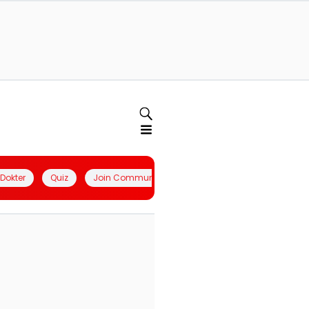
l Dokter
Quiz
Join Community