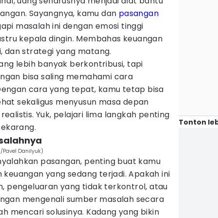
adahal, uang seharusnya menjadi alat bantu
gangan. Sayangnya, kamu dan
pasangan
pi masalah ini dengan emosi tinggi
ustru kepala dingin. Membahas keuangan
, dan strategi yang matang.
ang lebih banyak berkontribusi, tapi
ngan bisa saling memahami cara
engan cara yang tepat, kamu tetap bisa
hat sekaligus menyusun masa depan
alistis. Yuk, pelajari lima langkah penting
Tonton leb
sekarang.
asalahnya
/Pavel Danilyuk)
yalahkan pasangan, penting buat kamu
 keuangan yang sedang terjadi. Apakah ini
, pengeluaran yang tidak terkontrol, atau
engan mengenali sumber masalah secara
ah mencari solusinya. Kadang yang bikin