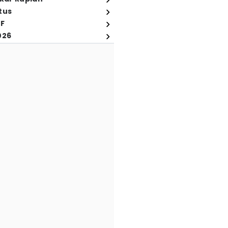
tus
FF
026