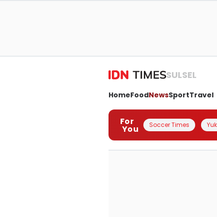
SULSEL
Home
Food
News
Sport
Travel
For
Soccer Times
Yuk 
You