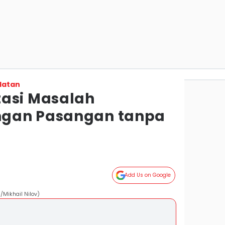
latan
asi Masalah
gan Pasangan tanpa
h
Add Us on Google
/Mikhail Nilov)