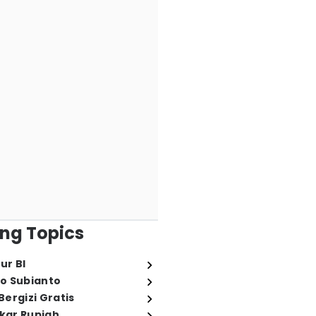
ng Topics
ur BI
o Subianto
ergizi Gratis
ukar Rupiah