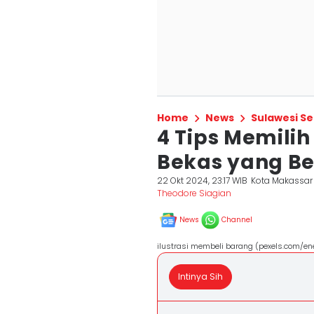
Home
News
Sulawesi Se
4 Tips Memilih
Bekas yang Be
22 Okt 2024, 23:17 WIB
Kota Makassar
Theodore Siagian
News
Channel
ilustrasi membeli barang (pexels.com/en
Intinya Sih