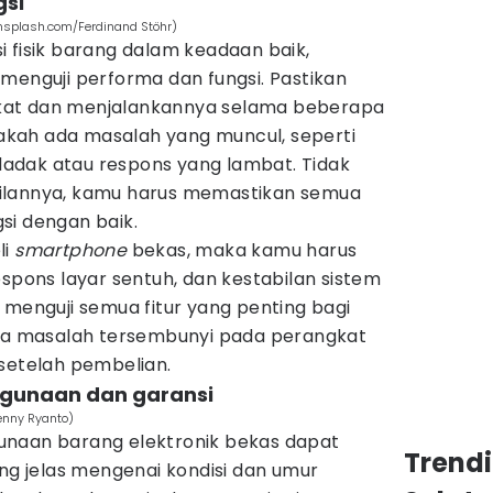
gsi
nsplash.com/Ferdinand Stöhr)
 fisik barang dalam keadaan baik,
menguji performa dan fungsi. Pastikan
kat dan menjalankannya selama beberapa
kah ada masalah yang muncul, seperti
adak atau respons yang lambat. Tidak
ilannya, kamu harus memastikan semua
si dengan baik.
li
smartphone
bekas, maka kamu harus
espons layar sentuh, dan kestabilan sistem
 menguji semua fitur yang penting bagi
ada masalah tersembunyi pada perangkat
 setelah pembelian.
nggunaan dan garansi
enny Ryanto)
unaan barang elektronik bekas dapat
Trend
 jelas mengenai kondisi dan umur