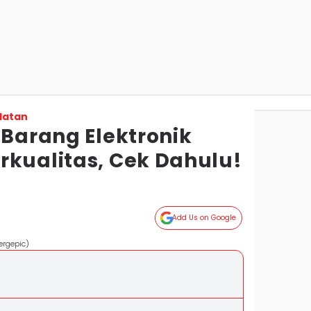
latan
 Barang Elektronik
rkualitas, Cek Dahulu!
Add Us on Google
ergepic)