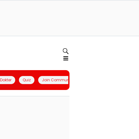
l Dokter
Quiz
Join Community