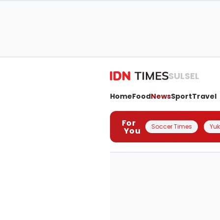
SULSEL
Home
Food
News
Sport
Travel
For
Soccer Times
Yuk 
You