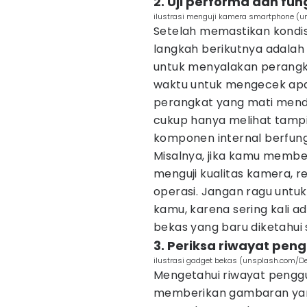
2. Uji performa dan fun
ilustrasi menguji kamera smartphone (u
Setelah memastikan kondisi
langkah berikutnya adalah 
untuk menyalakan perang
waktu untuk mengecek apa
perangkat yang mati mend
cukup hanya melihat tamp
komponen internal berfung
Misalnya, jika kamu membe
menguji kualitas kamera, r
operasi. Jangan ragu untuk
kamu, karena sering kali 
bekas yang baru diketahui
3. Periksa riwayat pe
ilustrasi gadget bekas (unsplash.com/D
Mengetahui riwayat pengg
memberikan gambaran yang