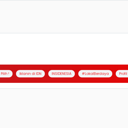
Pilih !
Iklanin di IDN
INSIDENESIA
#LokalBerdaya
Profi