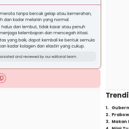
a merata tanpa bercak gelap atau kemerahan,
ah dan kadar melanin yang normal.
ur halus dan lembut, tidak kasar atau penuh
, menjaga kelembapan dan mencegah iritasi.
isitas yang baik, dapat kembali ke bentuk semula
an kadar kolagen dan elastin yang cukup.
ssisted and reviewed by our editorial team.
Trendi
1
.
Gubern
2
.
Prabow
3
.
Makan B
4
.
Nilai T