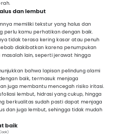
erah.
 halus dan lembut
mnya memiliki tekstur yang halus dan
ng perlu kamu perhatikan dengan baik.
anya tidak terasa kering kasar atau penuh
, sebab diakibatkan karena penumpukan
i masalah lain, seperti jerawat hingga
enunjukkan bahwa lapisan pelindung alami
i dengan baik, termasuk menjaga
n juga membantu mencegah risiko iritasi.
foliasi lembut, hidrasi yang cukup, hingga
 berkualitas sudah pasti dapat menjaga
alus dan juga lembut, sehingga tidak mudah
hat baik
 Cook)