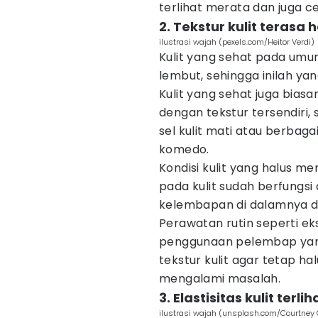
terlihat merata dan juga c
2. Tekstur kulit terasa
ilustrasi wajah (pexels.com/Heitor Verdi)
Kulit yang sehat pada umu
lembut, sehingga inilah ya
Kulit yang sehat juga bias
dengan tekstur tersendiri
sel kulit mati atau berbaga
komedo.
Kondisi kulit yang halus m
pada kulit sudah berfungs
kelembapan di dalamnya da
Perawatan rutin seperti eks
penggunaan pelembap yang
tekstur kulit agar tetap h
mengalami masalah.
3. Elastisitas kulit terli
ilustrasi wajah (unsplash.com/Courtney