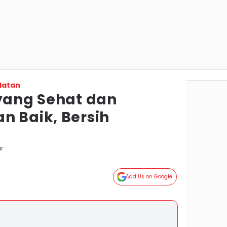
latan
 yang Sehat dan
n Baik, Bersih
r
Add Us on Google