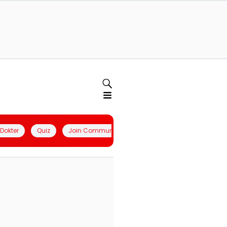
l Dokter
Quiz
Join Community