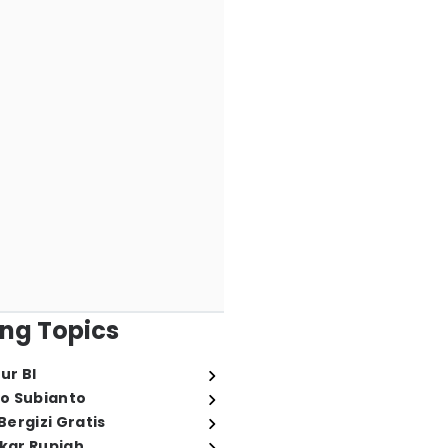
ng Topics
ur BI
o Subianto
ergizi Gratis
ukar Rupiah