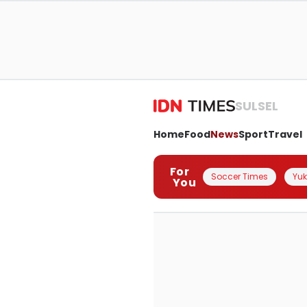
SULSEL
Home
Food
News
Sport
Travel
For
Soccer Times
Yuk 
You