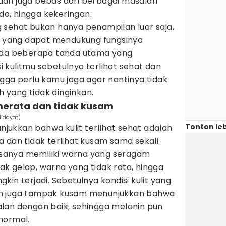
an juga bebas dari berbagai masalah
edo, hingga kekeringan.
ang sehat bukan hanya penampilan luar saja,
al yang dapat mendukung fungsinya
 Ada beberapa tanda utama yang
 kulitmu sebetulnya terlihat sehat dan
gga perlu kamu jaga agar nantinya tidak
yang tidak dinginkan.
 merata dan tidak kusam
Hidayat)
Tonton leb
ukkan bahwa kulit terlihat sehat adalah
 dan tidak terlihat kusam sama sekali.
iasanya memiliki warna yang seragam
k gelap, warna yang tidak rata, hingga
in terjadi. Sebetulnya kondisi kulit yang
an juga tampak kusam menunjukkan bahwa
rjalan dengan baik, sehingga melanin pun
normal.