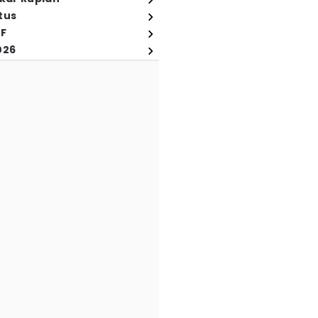
tus
FF
026