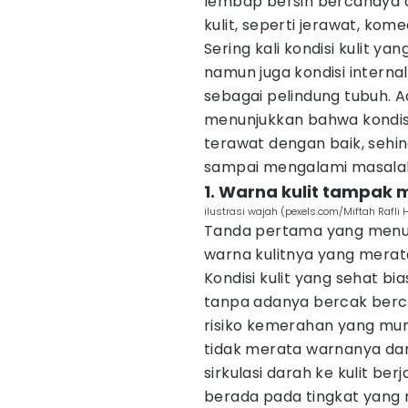
lembap bersih bercahaya d
kulit, seperti jerawat, kom
Sering kali kondisi kulit y
namun juga kondisi intern
sebagai pelindung tubuh.
menunjukkan bahwa kondisi
terawat dengan baik, sehin
sampai mengalami masalah 
1. Warna kulit tampak
ilustrasi wajah (pexels.com/Miftah Rafli 
Tanda pertama yang menunj
warna kulitnya yang merata
Kondisi kulit yang sehat b
tanpa adanya bercak berca
risiko kemerahan yang mungk
tidak merata warnanya d
sirkulasi darah ke kulit be
berada pada tingkat yang 