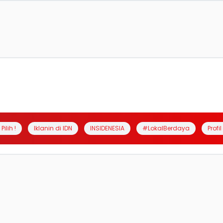
Pilih !
Iklanin di IDN
INSIDENESIA
#LokalBerdaya
Profi