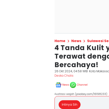
Home
News
Sulawesi Se
4 Tanda Kulit
Terawat denga
Bercahaya!
26 Okt 2024, 04:58 WIB
Kota Makassa
Deska Chalis
News
Channel
ilustrasi wajah (pixabay.com/16198233)
Intinya Sih