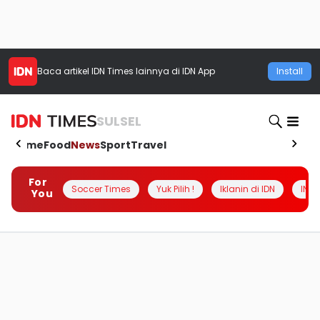
Baca artikel
IDN Times
lainnya di IDN App
Install
SULSEL
Home
Food
News
Sport
Travel
For
Soccer Times
Yuk Pilih !
Iklanin di IDN
INSI
You