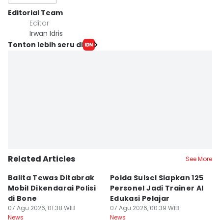
Editorial Team
Editor
Irwan Idris
Tonton lebih seru di
Related Articles
See More
Balita Tewas Ditabrak
Polda Sulsel Siapkan 125
G
Mobil Dikendarai Polisi
Personel Jadi Trainer AI
M
di Bone
Edukasi Pelajar
H
07 Agu 2026, 01:38 WIB
07 Agu 2026, 00:39 WIB
T
06
News
News
Ne