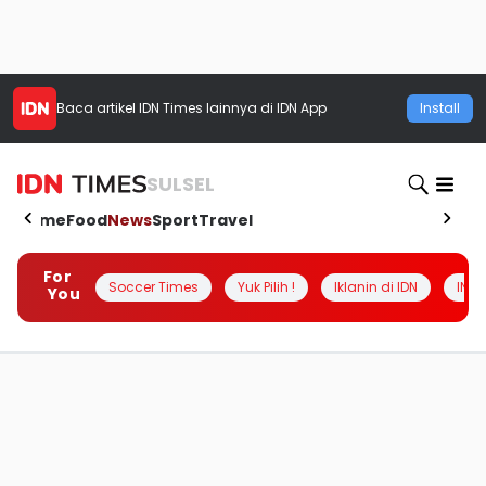
Baca artikel
IDN Times
lainnya di IDN App
Install
SULSEL
Home
Food
News
Sport
Travel
For
Soccer Times
Yuk Pilih !
Iklanin di IDN
INSI
You