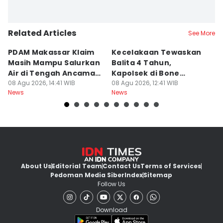
Related Articles
See More
PDAM Makassar Klaim
Kecelakaan Tewaskan
P
Masih Mampu Salurkan
Balita 4 Tahun,
S
Air di Tengah Ancaman
Kapolsek di Bone
R
Kekeringan
08 Agu 2026, 14:41 WIB
Diperiksa Propam
08 Agu 2026, 12:41 WIB
P
08
News
News
Ne
K
About Us
Editorial Team
Contact Us
Terms of Services
Pedoman Media Siber
Index
Sitemap
Follow Us
Download