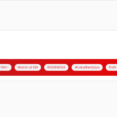
Pilih !
Iklanin di IDN
INSIDENESIA
#LokalBerdaya
Profi