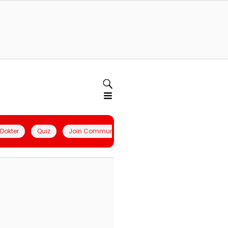
l Dokter
Quiz
Join Community