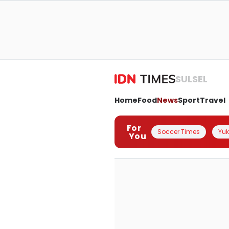
SULSEL
Home
Food
News
Sport
Travel
For
Soccer Times
Yuk 
You