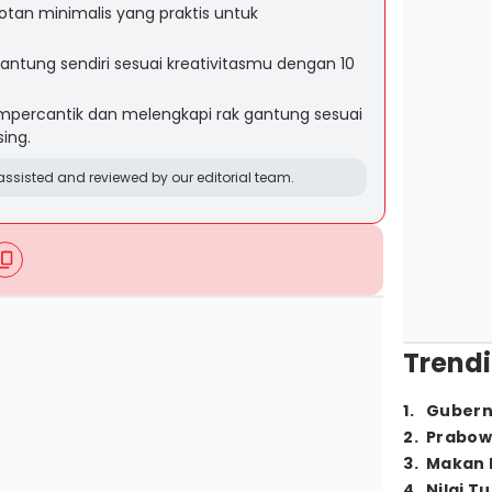
tan minimalis yang praktis untuk
ntung sendiri sesuai kreativitasmu dengan 10
mpercantik dan melengkapi rak gantung sesuai
ing.
ssisted and reviewed by our editorial team.
Trendi
1
.
Gubern
2
.
Prabow
3
.
Makan B
4
.
Nilai T