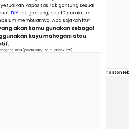
nyesuaikan kapasitas rak gantung sesuai
buat
DIY
rak gantung, ada 10 peralatan
sebelum membuatnya. Apa sajakah itu?
 yang akan kamu gunakan sebagai
ggunakan kayu mahogani atau
tif.
emegang kayu (pexels.com/ Los Muertos Crew)
Tonton leb