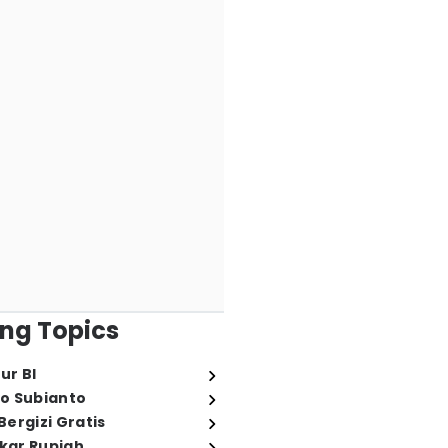
ng Topics
ur BI
o Subianto
ergizi Gratis
ukar Rupiah