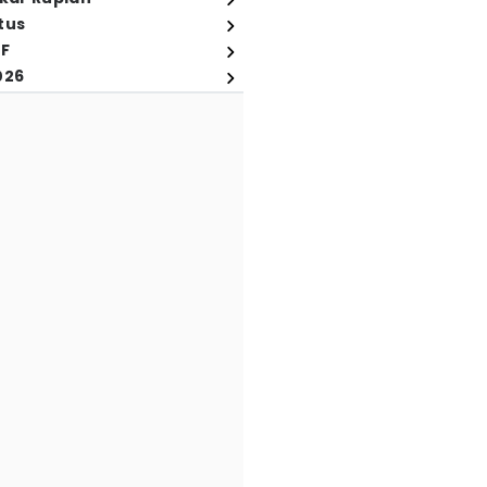
tus
FF
026