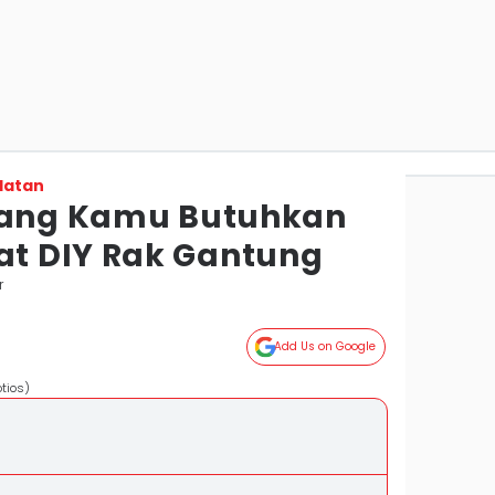
latan
 yang Kamu Butuhkan
t DIY Rak Gantung
r
Add Us on Google
otios)