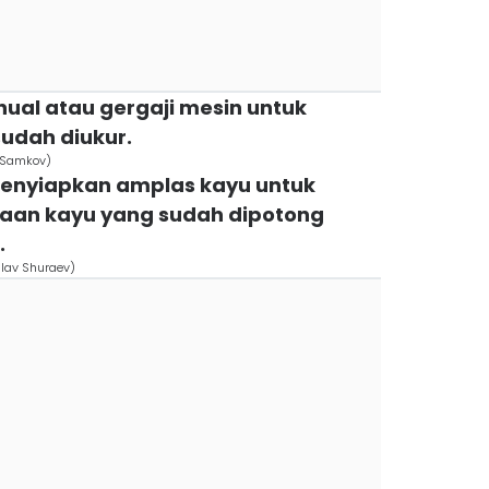
ual atau gergaji mesin untuk
udah diukur.
n Samkov)
menyiapkan amplas kayu untuk
an kayu yang sudah dipotong
.
slav Shuraev)