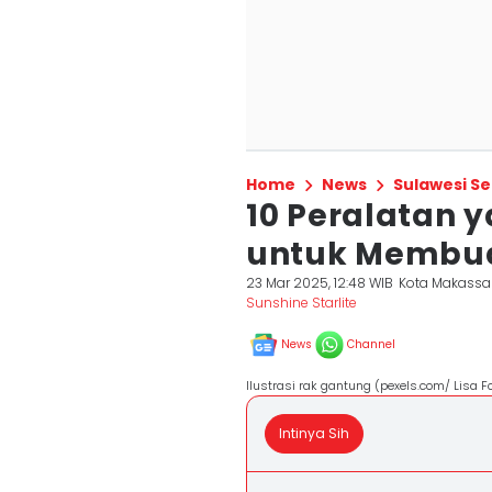
Home
News
Sulawesi Se
10 Peralatan
untuk Membua
23 Mar 2025, 12:48 WIB
Kota Makassa
Sunshine Starlite
News
Channel
Ilustrasi rak gantung (pexels.com/ Lisa F
Intinya Sih