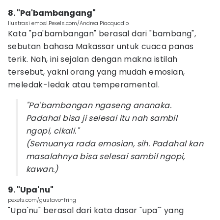
8. "Pa'bambangang"
Ilustrasi emosi.Pexels.com/Andrea Piacquadio
Kata "pa'bambangan" berasal dari "bambang",
sebutan bahasa Makassar untuk cuaca panas
terik. Nah, ini sejalan dengan makna istilah
tersebut, yakni orang yang mudah emosian,
meledak-ledak atau temperamental.
"Pa'bambangan ngaseng ananaka.
Padahal bisa ji selesai itu nah sambil
ngopi, cikali."
(Semuanya rada emosian, sih. Padahal kan
masalahnya bisa selesai sambil ngopi,
kawan.)
9. "Upa'nu"
pexels.com/gustavo-fring
"Upa'nu" berasal dari kata dasar "upa'" yang