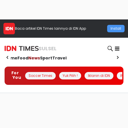
Baca artikel
IDN Times
lainnya di IDN App
Install
SULSEL
Home
Food
News
Sport
Travel
For
Soccer Times
Yuk Pilih !
Iklanin di IDN
INSI
You