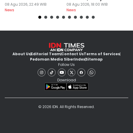
Gedung
08 Agu 2026, 22:49 WIB
Ikut Terdampak
08 Agu 2026, 18:00 WIB
K
08
News
News
Ne
About Us
Editorial Team
Contact Us
Terms of Services
Pedoman Media Siber
Index
Sitemap
Follow Us
Download
© 2026 IDN. All Rights Reserved.