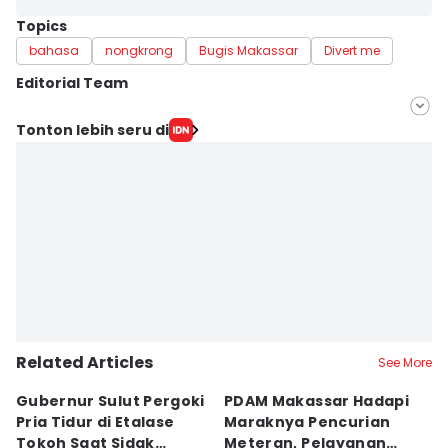
Topics
bahasa
nongkrong
Bugis Makassar
Divert me
Editorial Team
Editor
Tonton lebih seru di
Irwan Idris
Editor
Ach. Hidayat Alsair
Related Articles
See More
Gubernur Sulut Pergoki
PDAM Makassar Hadapi
P
Pria Tidur di Etalase
Maraknya Pencurian
M
Tokoh Saat Sidak
Meteran, Pelayanan
A