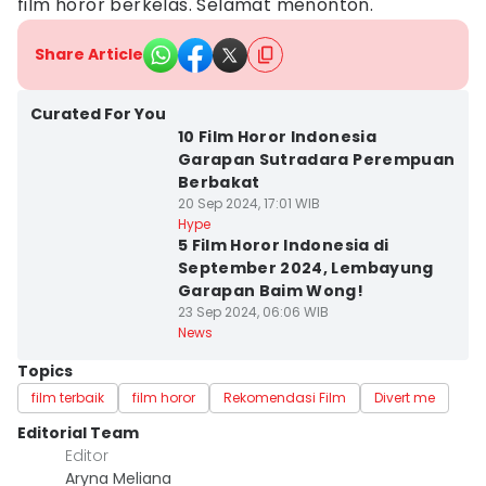
film horor berkelas. Selamat menonton.
Share Article
Curated For You
10 Film Horor Indonesia
Garapan Sutradara Perempuan
Berbakat
20 Sep 2024, 17:01 WIB
Hype
5 Film Horor Indonesia di
September 2024, Lembayung
Garapan Baim Wong!
23 Sep 2024, 06:06 WIB
News
Topics
film terbaik
film horor
Rekomendasi Film
Divert me
Editorial Team
Editor
Aryna Meliana