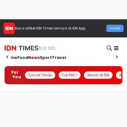
Baca artikel
IDN Times
lainnya di IDN App
Install
SULSEL
Home
Food
News
Sport
Travel
For
Soccer Times
Yuk Pilih !
Iklanin di IDN
INSI
You