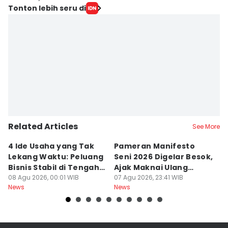
Tonton lebih seru di
Related Articles
See More
4 Ide Usaha yang Tak
Pameran Manifesto
S
Lekang Waktu: Peluang
Seni 2026 Digelar Besok,
I
Bisnis Stabil di Tengah
Ajak Maknai Ulang
d
Perubahan
08 Agu 2026, 00:01 WIB
Maritim
07 Agu 2026, 23:41 WIB
07
News
News
Ne